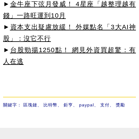
►
金牛座下弦月發威！ 4星座「越整理越有
錢」一路旺運到10月
►
資本支出疑慮放緩！ 外媒點名「3大AI神
股」：沒它不行
►
台股勁揚1250點！ 網見外資買超驚：有
人在逃
關鍵字：
區塊鏈
、
比特幣
、
鉅亨
、
paypal
、
支付
、
獎勵