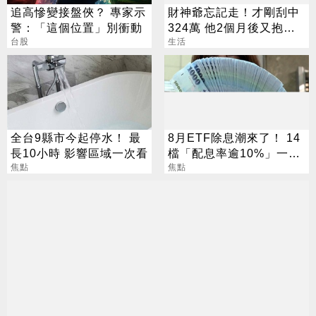
追高慘變接盤俠？ 專家示
財神爺忘記走！才剛刮中
警：「這個位置」別衝動
324萬 他2個月後又抱回
台股
3243萬
生活
全台9縣市今起停水！ 最
8月ETF除息潮來了！ 14
長10小時 影響區域一次看
檔「配息率逾10%」一次
焦點
看
焦點