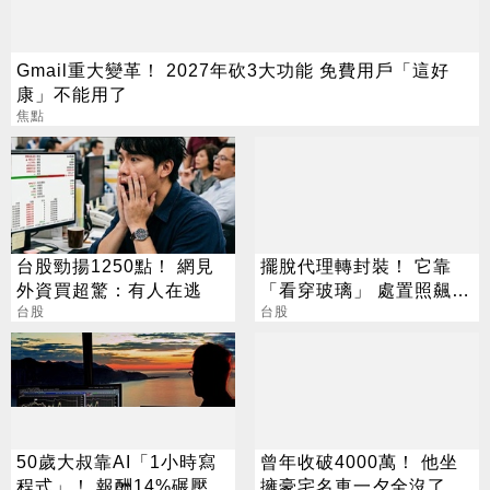
Gmail重大變革！ 2027年砍3大功能 免費用戶「這好
康」不能用了
焦點
台股勁揚1250點！ 網見
擺脫代理轉封裝！ 它靠
外資買超驚：有人在逃
「看穿玻璃」 處置照飆2
台股
漲停
台股
50歲大叔靠AI「1小時寫
曾年收破4000萬！ 他坐
程式」！ 報酬14%碾壓標
擁豪宅名車一夕全沒了 卻