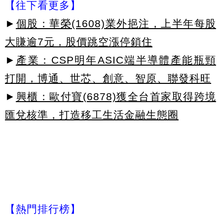
【往下看更多】
►
個股：華榮(1608)業外挹注，上半年每股
大賺逾7元，股價跳空漲停鎖住
►
產業：CSP明年ASIC端半導體產能瓶頸
打開，博通、世芯、創意、智原、聯發科旺
►
興櫃：歐付寶(6878)獲全台首家取得跨境
匯兌核準，打造移工生活金融生態圈
【熱門排行榜】