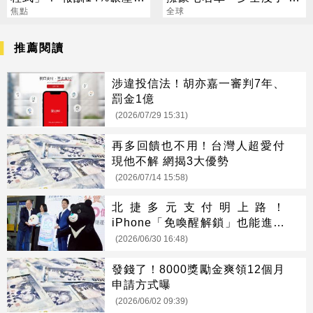
普 直接辭職去炒股
焦點
喊「比過去更快樂」
全球
推薦閱讀
涉違投信法！胡亦嘉一審判7年、
罰金1億
(2026/07/29 15:31)
再多回饋也不用！台灣人超愛付
現他不解 網揭3大優勢
(2026/07/14 15:58)
北捷多元支付明上路！
iPhone「免喚醒解鎖」也能進出
站
(2026/06/30 16:48)
發錢了！8000獎勵金爽領12個月
申請方式曝
(2026/06/02 09:39)