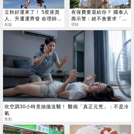
立秋好運來了！ 5星座貴
有保費要退給你？ 國泰人
人、升遷運齊發 命理師：
壽示警：絕不會要求「這
把握黃金轉運期
焦點
2事」
理財
吹空調30小時竟抽搐送醫！ 醫揭「真正元兇」：不是冷
氣
焦點