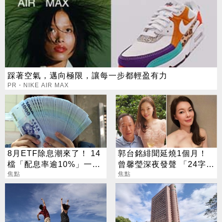
踩著空氣，邁向極限，讓每一步都輕盈有力
PR・NIKE AIR MAX
8月ETF除息潮來了！ 14
郭台銘緋聞延燒1個月！
檔「配息率逾10%」一次
曾馨瑩深夜發聲 「24字」
看
焦點
吐盡最心繫的事
焦點