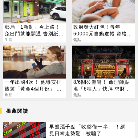
郵局「1新制」今上路！
政府發大紅包！每年
免出門就能開通 告別紙本
60000元自動進帳 資格一
不用跑臨櫃
生活
次看
焦點
一年出國4次！ 他曝安排
8/6關公聖誕！ 命理師點
旅遊「黃金4個月份」 卡
名「6種人」快拜 求財求
對整年活在期待中
焦點
職保平安
焦點
推薦閱讀
早盤漲千點「收盤僅一半」 ！網
見日韓走勢驚：被騙了