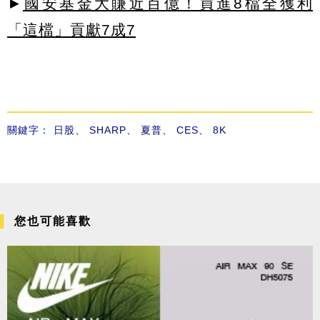
►
國安基金大賺近百億！買進8檔全獲利
「這檔」貢獻7成7
關鍵字：
日股
、
SHARP
、
夏普
、
CES
、
8K
您也可能喜歡