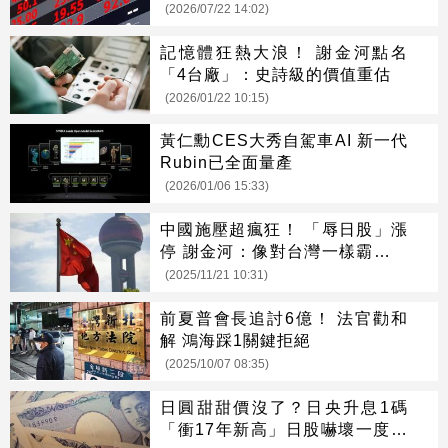
(2026/07/22 14:02)
記憶體狂熱大浪！ 謝金河點名
「4台廠」：史詩級的價值重估
(2026/01/22 10:15)
黃仁勳CES大秀自駕車AI 新一代
Rubin已全面量產
(2026/01/06 15:33)
中國施壓超瘋狂！ 「辱日股」漲
停 謝金河：像對台灣一樣霸凌日
本
(2025/11/21 10:31)
前夏普會長追討6億！ 法官勸和
解 鴻海踩1關鍵拒絕
(2025/10/07 08:35)
日圓甜甜價沒了？日央升息1碼
「衝17年新高」日股嚇壞一度翻