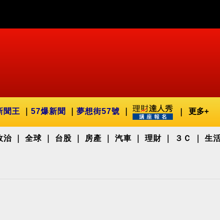
新聞王
57爆新聞
夢想街57號
更多+
政治
全球
台股
房產
汽車
理財
３Ｃ
生