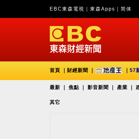
EBC東森電視
｜
東森Apps
｜
简体
首頁
財經新聞
57
最新
焦點
影音新聞
產業
其它