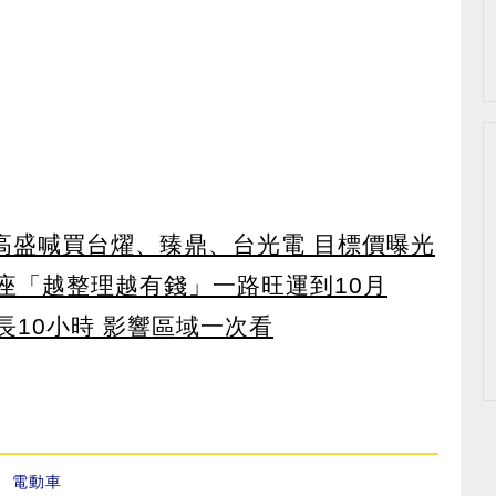
！ 高盛喊買台燿、臻鼎、台光電 目標價曝光
星座「越整理越有錢」一路旺運到10月
長10小時 影響區域一次看
、
電動車