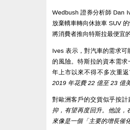
Wedbush 證券分析師 Da
放棄轎車轉向休旅車 SUV
將消費者推向特斯拉最便宜
Ives 表示，對汽車的需
的風險。特斯拉的資本需求一
年上市以來不得不多次重返市
2019 年花費 22 億至 23 
對歐洲客戶的交貨似乎按計
抑，有望再度回升。他說，
來像是一個「主要的增長催