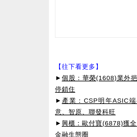
【往下看更多】
►
個股：華榮(1608)業
停鎖住
►
產業：CSP明年ASI
意、智原、聯發科旺
►
興櫃：歐付寶(6878)
金融生態圈