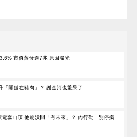
13.6% 市值蒸發逾7兆 原因曝光
)
升「關鍵在豬肉」？ 謝金河也驚呆了
)
台積電套山頂 他崩潰問「有未來」？ 內行勸：別停損
)