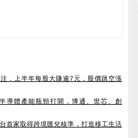
外挹注，上半年每股大賺逾7元，股價跳空漲
C端半導體產能瓶頸打開，博通、世芯、創
獲全台首家取得跨境匯兌核準，打造移工生活