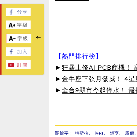
【熱門排行榜】
►
狂暴上修AI PCB商機
►
金牛座下弦月發威！ 4
►
全台9縣市今起停水！ 最
關鍵字：
特斯拉
、
ives
、
鉅亨
、
股價