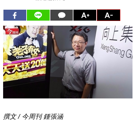
撰文 / 今周刊 鍾張涵