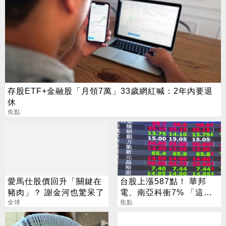
存股ETF+金融股「月領7萬」33歲網紅喊：2年內要退
休
焦點
愛馬仕股價回升「關鍵在
台股上漲587點！ 華邦
豬肉」？ 謝金河也驚呆了
電、南亞科衝7% 「這檔
全球
被動」一出關就漲停
焦點