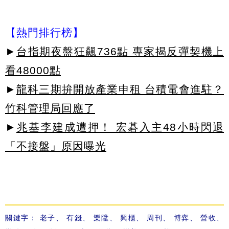
【熱門排行榜】
►
台指期夜盤狂飆736點 專家揭反彈契機上
看48000點
►
龍科三期拚開放產業申租 台積電會進駐？
竹科管理局回應了
►
兆基李建成遭押！ 宏碁入主48小時閃退
「不接盤」原因曝光
關鍵字：
老子
、
有錢
、
樂陞
、
興櫃
、
周刊
、
博弈
、
營收
、