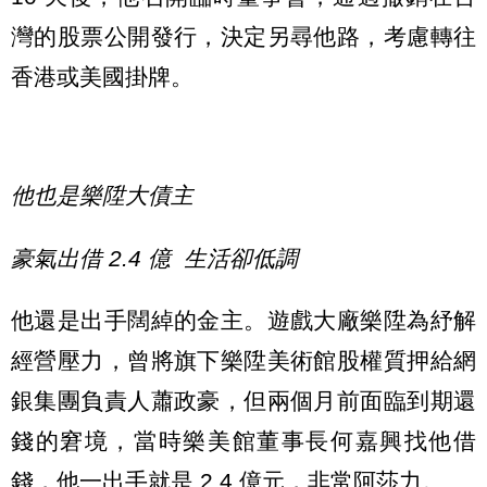
灣的股票公開發行，決定另尋他路，考慮轉往
香港或美國掛牌。
他也是樂陞大債主
豪氣出借 2.4 億 生活卻低調
他還是出手闊綽的金主。遊戲大廠樂陞為紓解
經營壓力，曾將旗下樂陞美術館股權質押給網
銀集團負責人蕭政豪，但兩個月前面臨到期還
錢的窘境，當時樂美館董事長何嘉興找他借
錢，他一出手就是 2.4 億元，非常阿莎力。