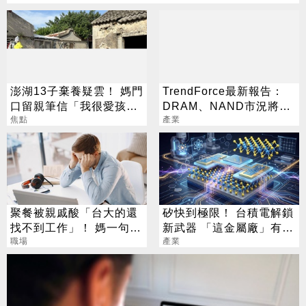
澎湖13子棄養疑雲！ 媽門
TrendForce最新報告：
口留親筆信「我很愛孩
DRAM、NAND市況將分
子」：請還我們平靜生活
焦點
道揚鑣
產業
聚餐被親戚酸「台大的還
矽快到極限！ 台積電解鎖
找不到工作」！ 媽一句神
新武器 「這金屬廠」有望
回戰場秒靜音
職場
成下個神隊友
產業