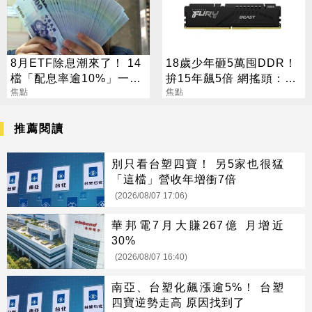
8月ETF除息潮來了！ 14
18歲少年砸5萬囤DDR！
檔「配息率逾10%」一次
拚15年飆5倍 網搖頭：會
看
焦點
報廢
焦點
推薦閱讀
別只看台塑四寶！ 另5家也很猛
「這檔」營收年增衝7倍
(2026/08/07 17:06)
華邦電7月大賺267億 月增近
30%
(2026/08/07 16:40)
南亞、台塑化飆漲逾5%！ 台塑
四寶逆勢走高 原因找到了