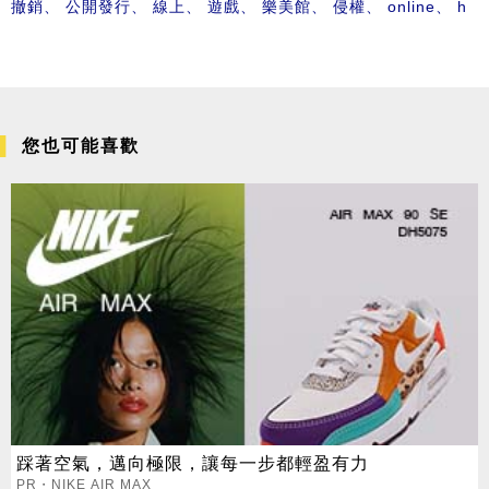
撤銷
、
公開發行
、
線上
、
遊戲
、
樂美館
、
侵權
、
online
、
h
您也可能喜歡
踩著空氣，邁向極限，讓每一步都輕盈有力
PR・NIKE AIR MAX