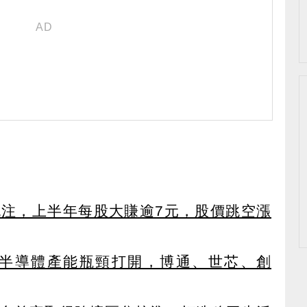
外挹注，上半年每股大賺逾7元，股價跳空漲
C端半導體產能瓶頸打開，博通、世芯、創