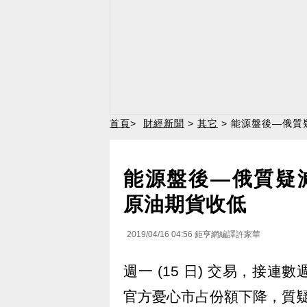
首頁
>
財經新聞
>
其它
> 能源盤後—俄質
能源盤後—俄質疑
原油期貨收低
2019/04/16 04:56
鉅亨網編譯許家華
週一 (15 日) 交易，接
官方憂心市占份額下降，質疑 