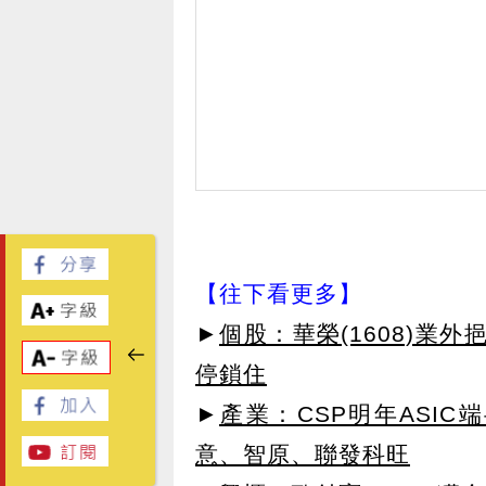
【往下看更多】
►
個股：華榮(1608)業
停鎖住
►
產業：CSP明年ASI
意、智原、聯發科旺