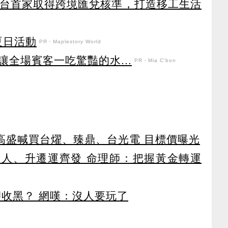
獲全台首家取得跨境匯兌核準，打造移工生活
強夏日活動
PR・Maplestory World
全場賓客一吃驚豔的水...
PR・Mia C'bon
！ 高盛喊買台燿、臻鼎、台光電 目標價曝光
貴人、升遷運齊發 命理師：把握黃金轉運
卻收黑？ 網嘆：沒人要玩了