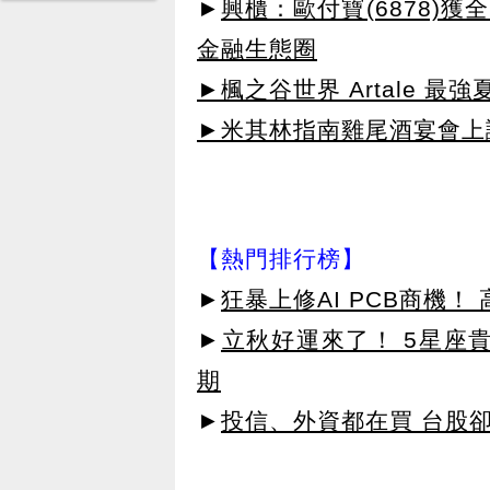
►
興櫃：歐付寶(6878)
金融生態圈
►楓之谷世界 Artale 最
►米其林指南雞尾酒宴會上讓
【熱門排行榜】
►
狂暴上修AI PCB商機
►
立秋好運來了！ 5星座
期
►
投信、外資都在買 台股