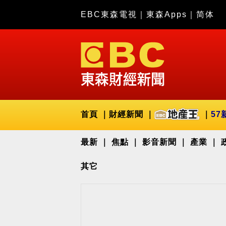
EBC東森電視
｜
東森Apps
｜
简体
首頁
財經新聞
57
最新
焦點
影音新聞
產業
其它