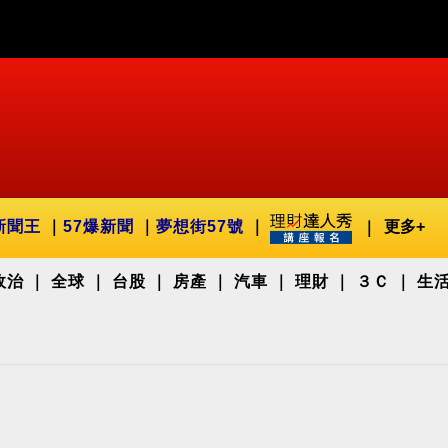
新聞王
57爆新聞
夢想街57號
更多+
政治
全球
台股
房產
汽車
理財
３Ｃ
生