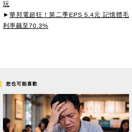
玩
►
華邦電超狂！第二季EPS 5.4元 記憶體毛
利率飆至70.3%
您也可能喜歡