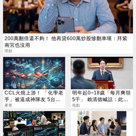
200萬翻倍還不夠！ 他再貸600萬炒股慘翻車嘆：拜紫
南宮也沒用
理財
CCL火燒上游！ 「化學老
明年起0~18歲「每月爽領
手」被逼成神隊友 5台廠
5千」 賴清德喊話：此時
默默發財
產業
不生待何時
焦點