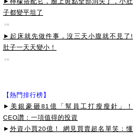
►檸檬搭配它，臉上斑點全部消失了，小肚
子都變平坦了
PR
►起床就先做件事，沒三天小腹就不見了!
肚子一天天變小！
PR
【熱門排行榜】
►
美銀豪砸81億「幫員工打瘦瘦針」！
CEO讚：一項值得的投資
►
外資小買20億！ 網見買賣超名單笑：懂