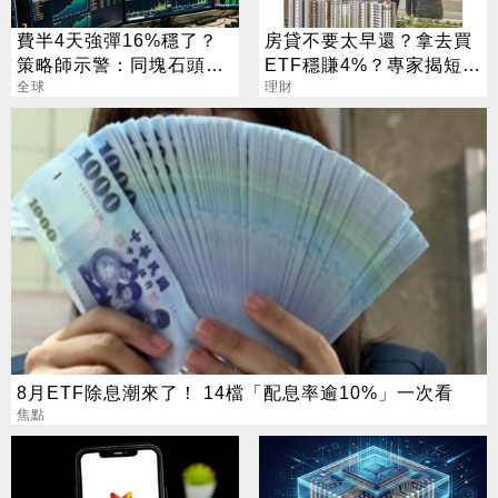
費半4天強彈16%穩了？
房貸不要太早還？拿去買
策略師示警：同塊石頭不
ETF穩賺4%？專家揭短影
會絆2次
全球
音沒說完的真相
理財
8月ETF除息潮來了！ 14檔「配息率逾10%」一次看
焦點