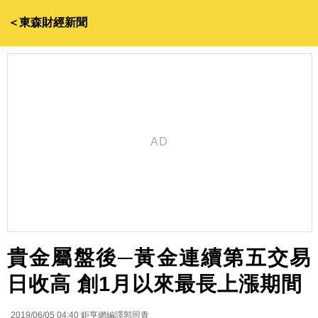
＜東森財經新聞
貴金屬盤後─黃金連續第五交易
日收高 創1月以來最長上漲期間
2019/06/05 04:40
鉅亨網編譯郭照青