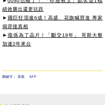
►
0050也輸了！ 「存股教父」點名這1檔
績效勝出還更抗跌
►
國巨狂瀉逾6成！高盛、花旗喊買進 專家
揭背後真相
►
攏係為了晶片！「斷交19年」 哥斯大黎
加連2年來台
關鍵字：
美股
、
AFP