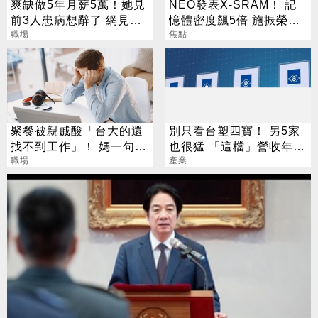
爽缺做5年月薪5萬！她見
NEO發表X-SRAM！ 記
前3人患病想辭了 網見細
憶體密度飆5倍 施振榮：
節：不理解
職場
半導體迎新革命
焦點
聚餐被親戚酸「台大的還
別只看台塑四寶！ 另5家
找不到工作」！ 媽一句神
也很猛 「這檔」營收年增
回戰場秒靜音
職場
衝7倍
產業