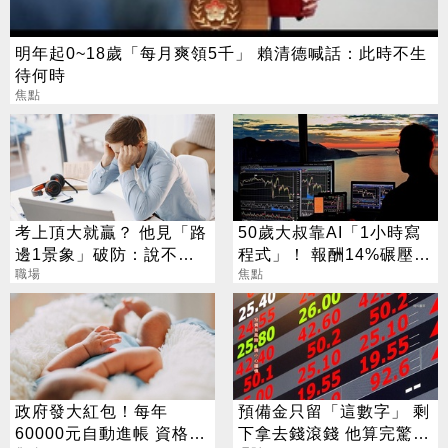
明年起0~18歲「每月爽領5千」 賴清德喊話：此時不生
待何時
焦點
考上頂大就贏？ 他見「路
50歲大叔靠AI「1小時寫
邊1景象」破防：說不清
程式」！ 報酬14%碾壓標
的挫敗感
職場
普 直接辭職去炒股
焦點
政府發大紅包！每年
預備金只留「這數字」 剩
60000元自動進帳 資格一
下拿去錢滾錢 他算完驚