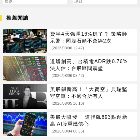
次看
焦點
呼：壓力山大
理財
推薦閱讀
費半4天強彈16%穩了？ 策略師
示警：同塊石頭不會絆2次
(2026/08/06 12:47)
道瓊創高、台積電ADR跌0.76%
法人估：台股區間震盪
(2026/08/06 08:42)
美股飆新高！「大賣空」貝瑞堅
守空單：不適合所有人
(2026/08/05 16:16)
美股大噴發！ 道指飆693點創新
高 AI股重燃信心
(2026/08/04 08:36)