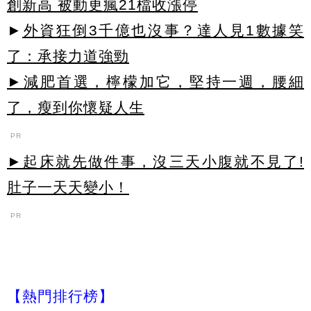
創新高 被動更瘋21檔收漲停
►
外資狂倒3千億也沒事？達人見1數據笑
了：承接力道強勁
►減肥首選，檸檬加它，堅持一週，腰細
了，瘦到你懷疑人生
PR
►起床就先做件事，沒三天小腹就不見了!
肚子一天天變小！
PR
【熱門排行榜】