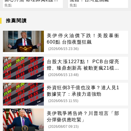
法寶
焦點
焦點
推薦閱讀
美伊停火油價下跌！美股暴衝
600點 台指夜盤狂飆
(2026/06/15 23:36)
台股大漲1227點！ PCB台燿亮
燈、臻鼎創新高 被動更瘋21檔收
漲停
(2026/06/15 13:48)
外資狂倒3千億也沒事？達人見1
數據笑了：承接力道強勁
(2026/06/15 11:55)
美伊戰爭將告終？川普坦言「部
分彈藥供應吃緊」
(2026/08/07 09:15)