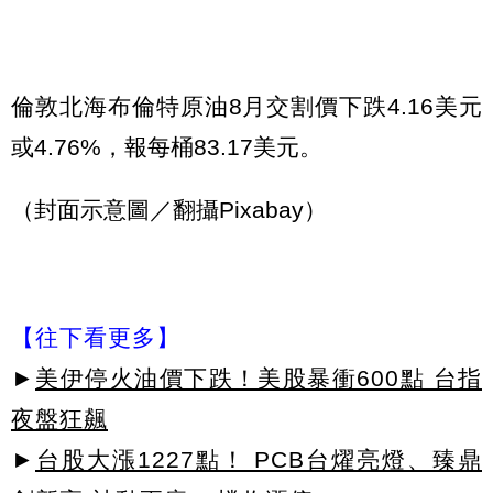
倫敦北海布倫特原油8月交割價下跌4.16美元
或4.76%，報每桶83.17美元。
（封面示意圖／翻攝Pixabay）
【往下看更多】
►
美伊停火油價下跌！美股暴衝600點 台指
夜盤狂飆
►
台股大漲1227點！ PCB台燿亮燈、臻鼎