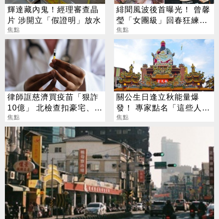
輝達藏內鬼！經理審查晶
緋聞風波後首曝光！ 曾馨
片 涉開立「假證明」放水
瑩「女團級」回春狂練舞
焦點
郭董獨自公園散步
焦點
律師誆慈濟買疫苗「狠詐
關公生日逢立秋能量爆
10億」 北檢查扣豪宅、搜
發！ 專家點名「這些人」
出158公斤黃金
焦點
別亂拜
焦點