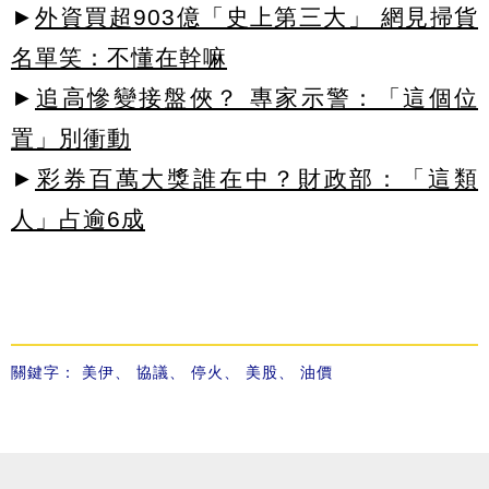
►
外資買超903億「史上第三大」 網見掃貨
名單笑：不懂在幹嘛
►
追高慘變接盤俠？ 專家示警：「這個位
置」別衝動
►
彩券百萬大獎誰在中？財政部：「這類
人」占逾6成
關鍵字：
美伊
、
協議
、
停火
、
美股
、
油價