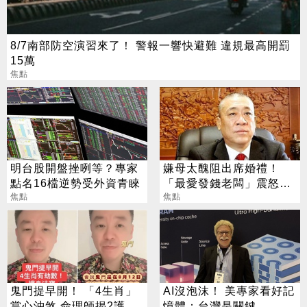
8/7南部防空演習來了！ 警報一響快避難 違規最高開罰
15萬
焦點
明台股開盤挫咧等？專家
嫌母太醜阻出席婚禮！
點名16檔逆勢受外資青睞
「最愛發錢老闆」震怒開
焦點
除：我看不起你
焦點
鬼門提早開！ 「4生肖」
AI沒泡沫！ 美專家看好記
當心沖煞 命理師揭2護身
憶體：台灣是關鍵