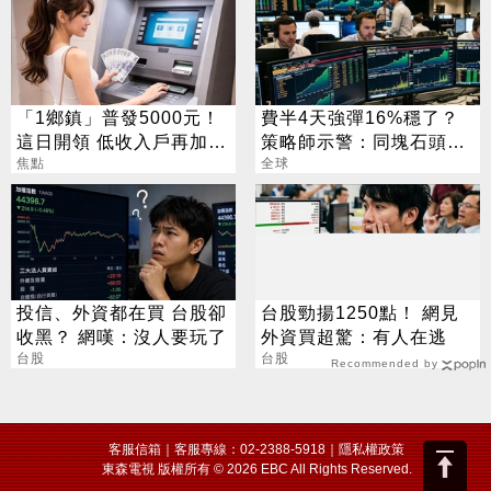
「1鄉鎮」普發5000元！
費半4天強彈16%穩了？
這日開領 低收入戶再加碼
策略師示警：同塊石頭不
2000元
焦點
會絆2次
全球
投信、外資都在買 台股卻
台股勁揚1250點！ 網見
收黑？ 網嘆：沒人要玩了
外資買超驚：有人在逃
台股
台股
Recommended by
客服信箱
｜客服專線：02-2388-5918｜
隱私權政策
東森電視 版權所有 © 2026 EBC All Rights Reserved.