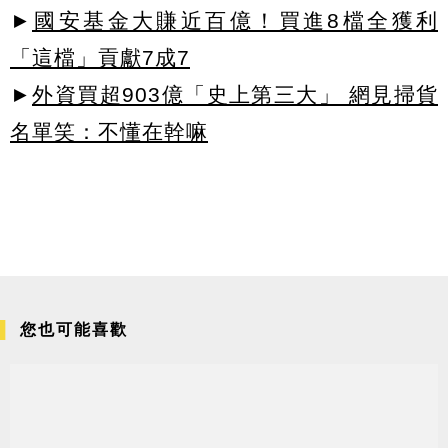
►
國安基金大賺近百億！買進8檔全獲利
「這檔」貢獻7成7
►
外資買超903億「史上第三大」 網見掃貨
名單笑：不懂在幹嘛
您也可能喜歡