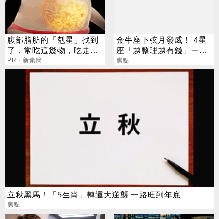
腹部脂肪的「剋星」找到
金牛座下弦月發威！ 4星
了，常吃這幾物，吃走大
座「越整理越有錢」一路
肚囊，瘦出小蠻腰
PR・新素簡
旺運到10月
焦點
立秋黑馬！「5生肖」轉運大逆襲 一路旺到年底
焦點