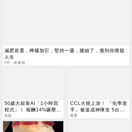
減肥首選，檸檬加它，堅持一週，腰細了，瘦到你懷疑
人生
PR・新素簡
50歲大叔靠AI「1小時寫
CCL火燒上游！ 「化學老
程式」！ 報酬14%碾壓標
手」被逼成神隊友 5台廠
普 直接辭職去炒股
焦點
默默發財
產業