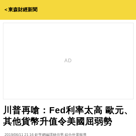
＜東森財經新聞
川普再嗆：Fed利率太高 歐元、
其他貨幣升值令美國屈弱勢
2019/06/11 21:16
鉅亨網編譯林信男 綜合外電報導