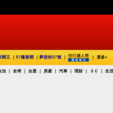
新聞王
57爆新聞
夢想街57號
更多+
政治
全球
台股
房產
汽車
理財
３Ｃ
生