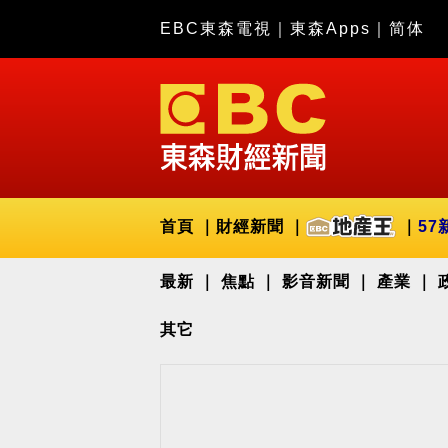
EBC東森電視
｜
東森Apps
｜
简体
首頁
財經新聞
57
最新
焦點
影音新聞
產業
其它