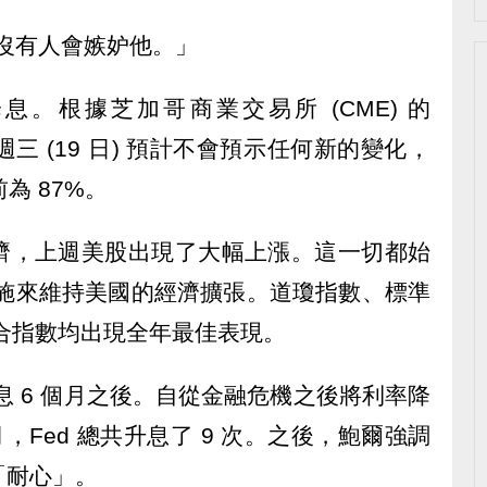
點上沒有人會嫉妒他。」
降息。根據芝加哥商業交易所 (CME) 的
ed 週三 (19 日) 預計不會預示任何新的變化，
為 87%。
濟，上週美股出現了大幅上漲。這一切都始
當措施來維持美國的經濟擴張。道瓊指數、標準
綜合指數均出現全年最佳表現。
升息 6 個月之後。自從金融危機之後將利率降
月，Fed 總共升息了 9 次。之後，鮑爾強調
「耐心」。