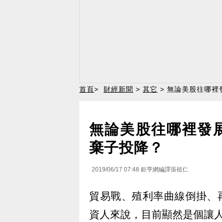
首頁
>
財經新聞
>
其它
> 無論美股往哪裡
無論美股往哪裡發
棄子投降？
2019/06/17 07:48
鉅亨網編譯張祖仁
貿易戰、殖利率曲線倒掛、再
資人來說，目前顯然是個讓