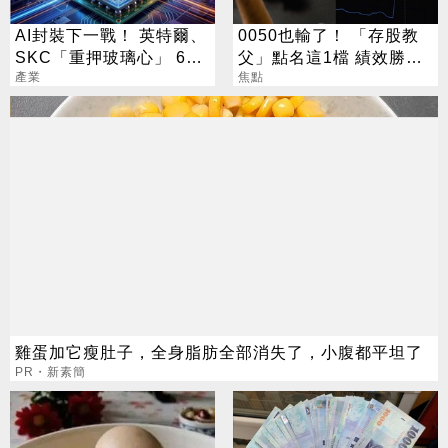
AI封裝下一戰！ 英特爾、
0050也輸了！ 「存股教
SKC「重押玻璃心」 6台
父」點名這1檔 績效勝出
廠加速拚上位
產業
還更抗跌
焦點
雞蛋加它瘦肚子，全身脂肪全部消失了，小腹都平坦了
PR・新素簡