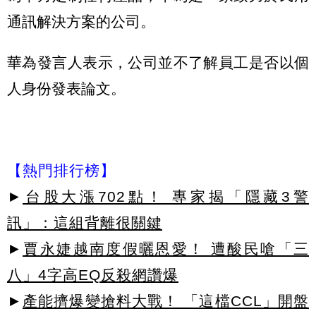
通訊解決方案的公司。
華為發言人表示，公司並不了解員工是否以個
人身份發表論文。
【熱門排行榜】
►
台股大漲702點！ 專家揭「隱藏3警
訊」：這組背離很關鍵
►
賈永婕越南度假曬恩愛！ 遭酸民嗆「三
八」4字高EQ反殺網讚爆
►
產能擠爆變搶料大戰！ 「這檔CCL」開盤