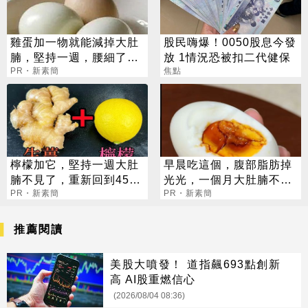
雞蛋加一物就能減掉大肚
股民嗨爆！0050股息今發
腩，堅持一週，腰細了，
放 1情況恐被扣二代健保
瘦到你懷疑人生！
PR・新素簡
焦點
檸檬加它，堅持一週大肚
早晨吃這個，腹部脂肪掉
腩不見了，重新回到45公
光光，一個月大肚腩不見
斤
PR・新素簡
了
PR・新素簡
推薦閱讀
美股大噴發！ 道指飆693點創新
高 AI股重燃信心
(2026/08/04 08:36)