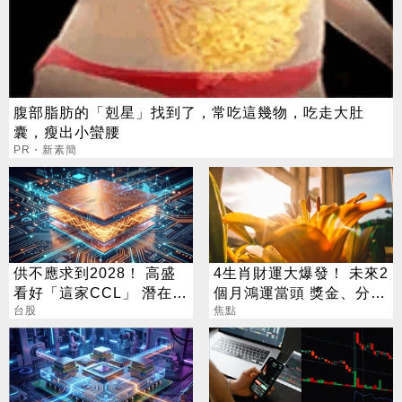
腹部脂肪的「剋星」找到了，常吃這幾物，吃走大肚
囊，瘦出小蠻腰
PR・新素簡
供不應求到2028！ 高盛
4生肖財運大爆發！ 未來2
看好「這家CCL」 潛在漲
個月鴻運當頭 獎金、分紅
幅171%
台股
「拿到手軟」
焦點