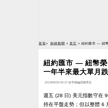
首頁
>
財經新聞
>
其它
> 紐約匯市 — 
紐約匯市 — 紐幣
一年半來最大單月
2019/06/29 05:37
鉅亨網編譯陳秀宜
週五 (28 日) 美元指數守
持在平盤走勢；但以整體 6 月