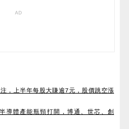
外挹注，上半年每股大賺逾7元，股價跳空漲
C端半導體產能瓶頸打開，博通、世芯、創