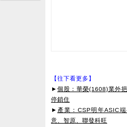
【往下看更多】
►
個股：華榮(1608)業
停鎖住
►
產業：CSP明年ASI
意、智原、聯發科旺