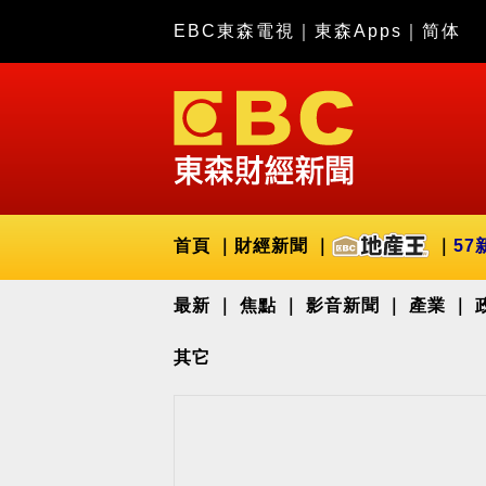
EBC東森電視
｜
東森Apps
｜
简体
首頁
財經新聞
57
最新
焦點
影音新聞
產業
其它