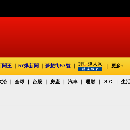
新聞王
57爆新聞
夢想街57號
更多+
政治
全球
台股
房產
汽車
理財
３Ｃ
生