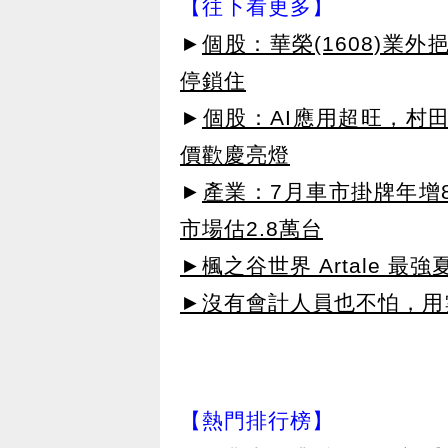
【往下看更多】
►
個股：華榮(1608)業
停鎖住
►
個股：AI應用超旺，村
價歡慶亮燈
►
產業：7月車市掛牌年增8
市場估2.8萬台
►楓之谷世界 Artale 最
►沒有會計人員也不怕，用雲
【熱門排行榜】