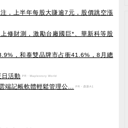
外挹注，上半年每股大賺逾7元，股價跳空漲
田上修財測，激勵台廠國巨*、華新科等股
.9%，和泰雙品牌市占衝41.6%，8月總
強夏日活動
PR・Maplestory World
端記帳軟體輕鬆管理公...
PR・鼎新A1