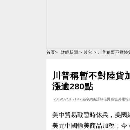
首頁
>
財經新聞
>
其它
> 川普稱暫不對陸
川普稱暫不對陸貨
漲逾280點
2019/07/01 21:47
鉅亨網編譯林信男 綜合外電報
美中貿易戰暫時休兵，美國總
美元中國輸美商品加稅；今 