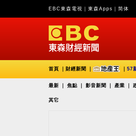
EBC東森電視
｜
東森Apps
｜
简体
首頁
財經新聞
57
最新
焦點
影音新聞
產業
其它