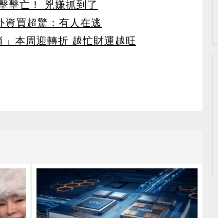
擊擊亡！ 兇嫌抓到了
見外資買超驚：有人在逃
肖」本周迎轉折 越忙財運越旺