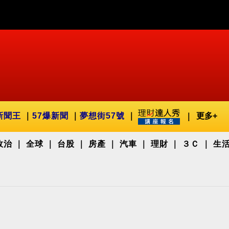
新聞王
57爆新聞
夢想街57號
更多+
政治
全球
台股
房產
汽車
理財
３Ｃ
生