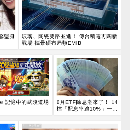
馨瑩身
玻璃、陶瓷雙路並進！ 傳台積電再闢新
戰場 攜景碩布局類EMIB
estory World
tale 記憶中的武陵道場
8月ETF除息潮來了！ 14
檔「配息率逾10%」一次
看
PR
PR・矽谷電波X