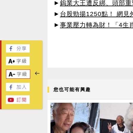
►
鎢業大王遭反綁、頭部重
►
台股勁揚1250點！ 網
►
事業壓力轉為財！「4生
您也可能有興趣