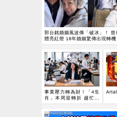
郭台銘婚姻風波傳「破冰」！ 曾
體亮紅燈 18年婚姻驚傳出現轉機
PR
PR・Mapl
事業壓力轉為財！「4生
Ar
肖」本周迎轉折 越忙財
運越旺
PR
PR・Maplestory Worlds