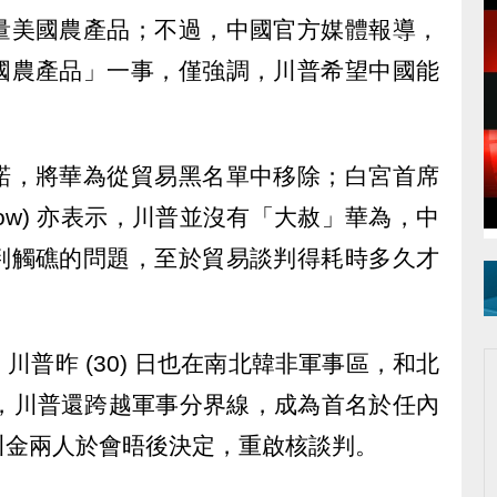
量美國農產品；不過，中國官方媒體報導，
國農產品」一事，僅強調，川普希望中國能
諾，將華為從貿易黑名單中移除；白宮首席
udlow) 亦表示，川普並沒有「大赦」華為，中
判觸礁的問題，至於貿易談判得耗時多久才
普昨 (30) 日也在南北韓非軍事區，和北
面，川普還跨越軍事分界線，成為首名於任內
川金兩人於會晤後決定，重啟核談判。