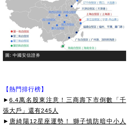
圖: 中國安信證券
【熱門排行榜】
►
6.4萬名股東注意！三商壽下市倒數「千
張大戶」還有245人
►
唐綺陽12星座運勢！ 獅子慎防暗中小人