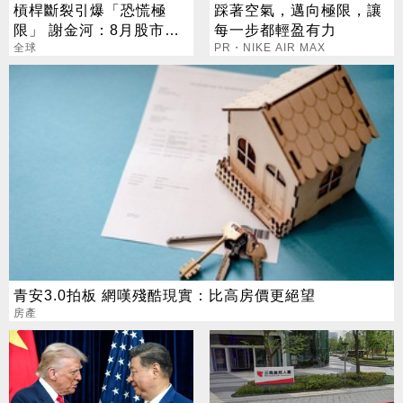
槓桿斷裂引爆「恐慌極
踩著空氣，邁向極限，讓
限」 謝金河：8月股市得
每一步都輕盈有力
看「這2檔」
全球
PR・NIKE AIR MAX
青安3.0拍板 網嘆殘酷現實：比高房價更絕望
房產