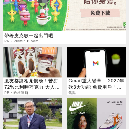
帶著皮克敏一起出門吧
PR・Pikmin Bloom
脆友都說相見恨晚！苦甜
Gmail重大變革！ 2027年
72%比利時巧克力 大人味
砍3大功能 免費用戶「這
爆紅！
PR・哈根達斯
好康」不能用了
焦點