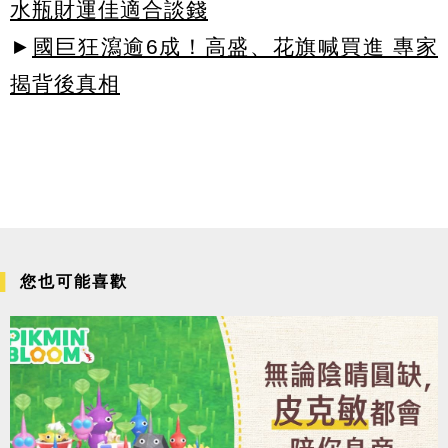
水瓶財運佳適合談錢
►
國巨狂瀉逾6成！高盛、花旗喊買進 專家
揭背後真相
您也可能喜歡