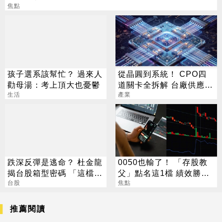
焦點
孩子選系該幫忙？ 過來人
從晶圓到系統！ CPO四
勸母湯：考上頂大也憂鬱
道關卡全拆解 台廠供應鏈
生活
陣容曝光
產業
跌深反彈是逃命？ 杜金龍
0050也輸了！ 「存股教
揭台股箱型密碼 「這檔」
父」點名這1檔 績效勝出
手腳要快
台股
還更抗跌
焦點
推薦閱讀