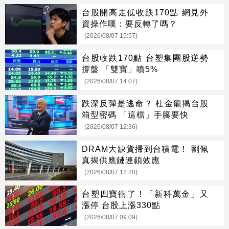
台股開高走低收跌170點 網見外
資操作嘆：要反轉了嗎？
(2026/08/07 15:57)
台股收跌170點 台塑集團股逆勢
撐盤 「雙寶」噴5%
(2026/08/07 14:07)
跌深反彈是逃命？ 杜金龍揭台股
箱型密碼 「這檔」手腳要快
(2026/08/07 12:36)
DRAM大缺貨掃到台積電！ 劉佩
真揭供應鏈連鎖效應
(2026/08/07 12:20)
台塑四寶衝了！「新科萬金」又
漲停 台股上漲330點
(2026/08/07 09:09)