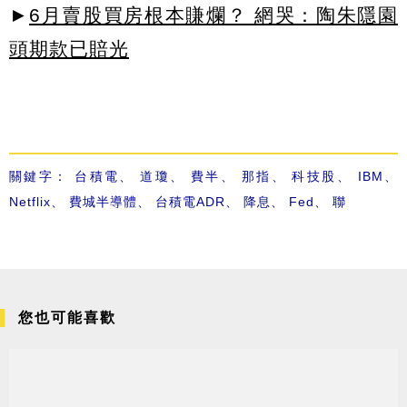
►
6月賣股買房根本賺爛？ 網哭：陶朱隱園
頭期款已賠光
關鍵字：
台積電
、
道瓊
、
費半
、
那指
、
科技股
、
IBM
、
Netflix
、
費城半導體
、
台積電ADR
、
降息
、
Fed
、
聯
您也可能喜歡