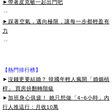
►帶著皮克敏一起出門吧
PR
►踩著空氣，邁向極限，讓每一步都輕盈有
力
PR
【熱門排行榜】
►
沒錢更要結婚？ 韓國年輕人瘋開「婚姻槓
桿」 買房拚翻轉階級
►
加班身心俱疲！ 她只想做「4~6小時」內
行人推這行：月收10萬