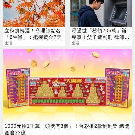
立秋拚轉運！命理師點名
母過世「秒領206萬」辦
「6生肖」：把握黃金7天
喪事！父子遭判刑 律師：
生活
搶錢先下手是罪
生活
1000元換1千萬「頭獎有3個」！台彩推2款刮刮樂 總獎
金逾33億