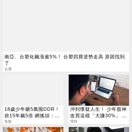
南亞、台塑化飆漲逾5%！ 台塑四寶逆勢走高 原因找到
了
台股
18歲少年砸5萬囤DDR！
沖到懷疑人生！ 少年股神
拚15年飆5倍 網搖頭：會
改買這檔「大賺30%」 網
報廢
焦點
讚：打不贏就加入
理財