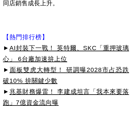
同店銷售成長上升。
【熱門排行榜】
►
AI封裝下一戰！ 英特爾、SKC「重押玻璃
心」 6台廠加速拚上位
►
面板雙虎大轉型！ 研調曝2028市占恐跌
破10% 拚關鍵少數
►
兆基財務爆雷！ 李建成坦言「我本來要落
跑」7億資金流向曝