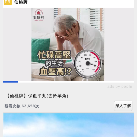
仙桃牌
PR
ads by popIn
【仙桃牌】保血平丸(去羚羊角)
深入了解
觀看次數 62,660次