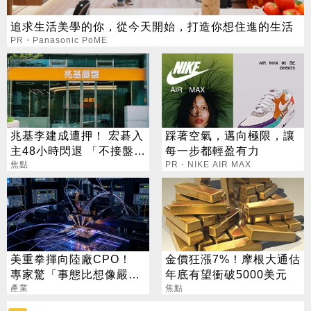
追求生活美學的你，從今天開始，打造你想住進的生活
PR・Panasonic PoME
兆基李建成遭押！ 宏碁入
踩著空氣，邁向極限，讓
主48小時閃退 「不接盤」
每一步都輕盈有力
原因曝光
焦點
PR・NIKE AIR MAX
美重拳揮向陸廠CPO！
金價狂漲7%！摩根大通估
專家驚「事態比想像嚴
年底有望衝破5000美元
重」 台廠受惠梯隊一次看
產業
焦點