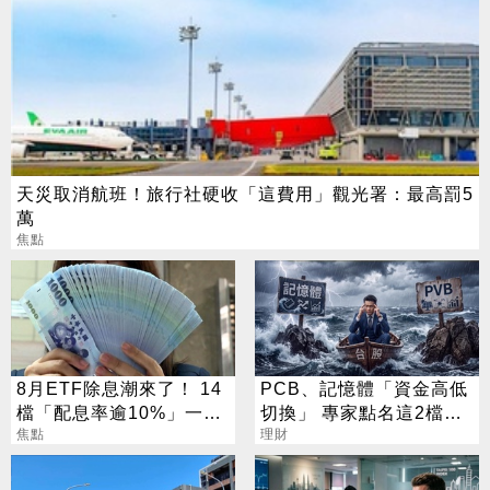
天災取消航班！旅行社硬收「這費用」觀光署：最高罰5
萬
焦點
8月ETF除息潮來了！ 14
PCB、記憶體「資金高低
檔「配息率逾10%」一次
切換」 專家點名這2檔：
看
焦點
必備
理財