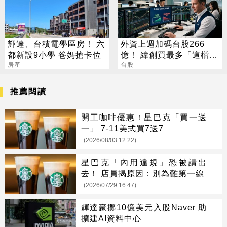
輝達、台積電學區房！ 六
外資上週加碼台股266
都新設9小學 爸媽搶卡位
億！ 緯創買最多「這檔」
房產
最慘被砍12.7萬張
台股
推薦閱讀
開工咖啡優惠！星巴克「買一送
一」 7-11美式買7送7
(2026/08/03 12:22)
星巴克「內用違規」恐被請出
去！ 店員揭原因：別為難第一線
(2026/07/29 16:47)
輝達豪擲10億美元入股Naver 助
擴建AI資料中心