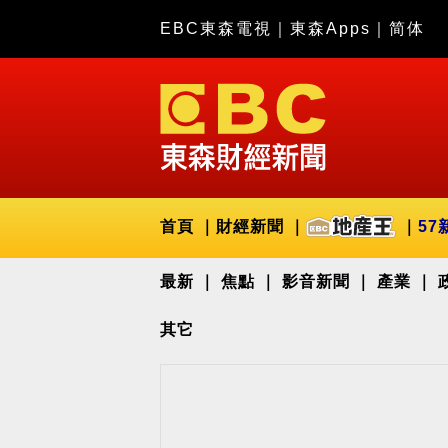
EBC東森電視
｜
東森Apps
｜
简体
首頁
財經新聞
57
最新
焦點
影音新聞
產業
其它