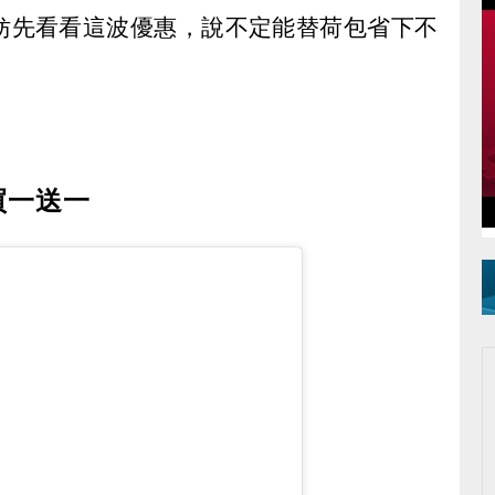
妨先看看這波優惠，說不定能替荷包省下不
買一送一