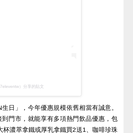
（@7eleventw）分享的貼文
VEN生日」，今年優惠規模依舊相當有誠意。
直接到門市，就能享有多項熱門飲品優惠，包
大杯濃萃拿鐵或厚乳拿鐵買2送1、咖啡珍珠