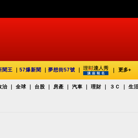
新聞王
57爆新聞
夢想街57號
更多+
政治
全球
台股
房產
汽車
理財
３Ｃ
生