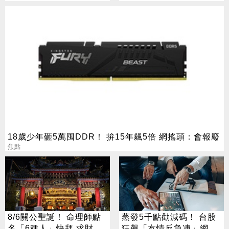
18歲少年砸5萬囤DDR！ 拚15年飆5倍 網搖頭：會報廢
焦點
8/6關公聖誕！ 命理師點
蒸發5千點勸減碼！ 台股
名「6種人」快拜 求財求
狂飆「友情反急凍」網