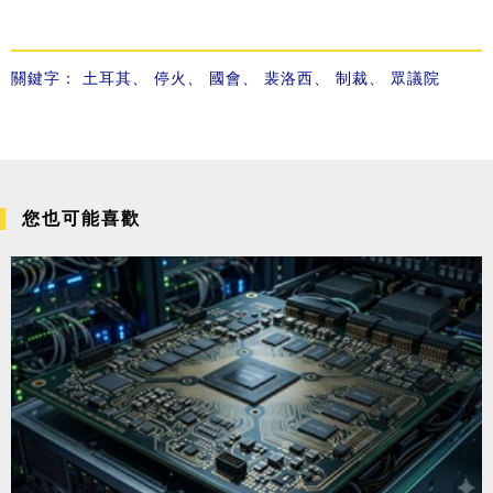
關鍵字：
土耳其
、
停火
、
國會
、
裴洛西
、
制裁
、
眾議院
您也可能喜歡