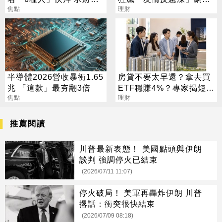
職保平安
焦點
嘆：少管閒事
理財
半導體2026營收暴衝1.65
房貸不要太早還？拿去買
兆 「這款」最夯翻3倍
ETF穩賺4%？專家揭短影
焦點
音沒說完的真相
理財
推薦閱讀
川普最新表態！ 美國點頭與伊朗
談判 強調停火已結束
(2026/07/11 11:07)
停火破局！ 美軍再轟炸伊朗 川普
撂話：衝突很快結束
(2026/07/09 08:18)