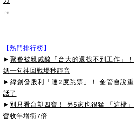
力
PR
【熱門排行榜】
►
聚餐被親戚酸「台大的還找不到工作」！
媽一句神回戰場秒靜音
►
緯創發股利「連2度跳票」！ 金管會說重
話了
►
別只看台塑四寶！ 另5家也很猛 「這檔」
營收年增衝7倍