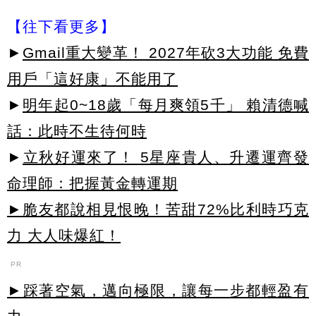
【往下看更多】
►
Gmail重大變革！ 2027年砍3大功能 免費
用戶「這好康」不能用了
►
明年起0~18歲「每月爽領5千」 賴清德喊
話：此時不生待何時
►
立秋好運來了！ 5星座貴人、升遷運齊發
命理師：把握黃金轉運期
►脆友都說相見恨晚！苦甜72%比利時巧克
力 大人味爆紅！
PR
►踩著空氣，邁向極限，讓每一步都輕盈有