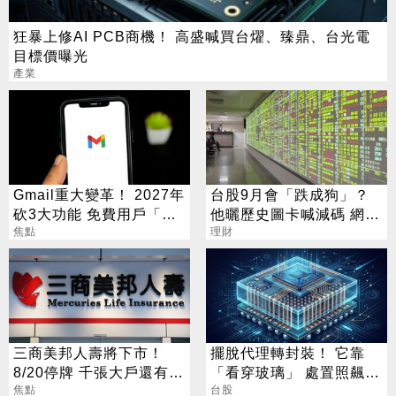
狂暴上修AI PCB商機！ 高盛喊買台燿、臻鼎、台光電
目標價曝光
產業
Gmail重大變革！ 2027年
台股9月會「跌成狗」？
砍3大功能 免費用戶「這
他曬歷史圖卡喊減碼 網看
好康」不能用了
焦點
法兩極
理財
三商美邦人壽將下市！
擺脫代理轉封裝！ 它靠
8/20停牌 千張大戶還有
「看穿玻璃」 處置照飆2
252人
焦點
漲停
台股