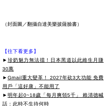
（封面圖／翻攝自達美樂披薩臉書）
【往下看更多】
►
珍奶魅力無法擋！日本黑道以此維生月賺
30萬
►
Gmail重大變革！ 2027年砍3大功能 免費
用戶「這好康」不能用了
►
明年起0~18歲「每月爽領5千」 賴清德喊
話：此時不生待何時