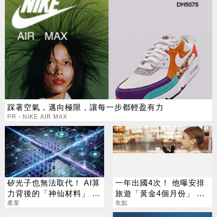
踩著空氣，邁向極限，讓每一步都輕盈有力
PR・NIKE AIR MAX
矽光子也無法取代！ AI算
一年出國4次！ 他曝安排
力背後的「神仙材料」 這
旅遊「黃金4個月份」 卡
幾家默默爆賺
產業
對整年活在期待中
焦點