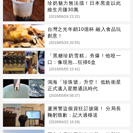
珍奶魅力無法擋！日本黑道以此
維生月賺30萬
(2019/06/24 23:32)
台灣之光年銷10億杯 融入食品玩
創意！
(2019/05/24 20:55)
「黑糖珍奶雪糕」夯爆！他咬一
口：像現泡…狂掃6盒
(2019/05/05 15:42)
鴻海「珍珠號」升空！ 低軌衛星
正式邁入星際通訊時代
(2026/05/04 08:37)
蘆洲警盜個資狂訂披薩！ 分局長
鞠躬致歉：記大過移送
(2026/04/22 16:28)