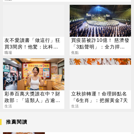
友不愛讀書「做這行」狂
買疫苗被詐10億！ 慈濟發
買3間房！他驚：比科技
「3點聲明」：全力捍衛
業強
職場
捐款人權益
焦點
彩券百萬大獎誰在中？財
立秋拚轉運！命理師點名
政部：「這類人」占逾6
「6生肖」：把握黃金7天
成
生活
生活
推薦閱讀