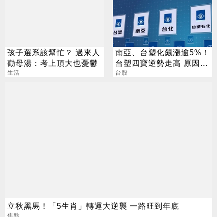
孩子選系該幫忙？ 過來人
南亞、台塑化飆漲逾5%！
勸母湯：考上頂大也憂鬱
台塑四寶逆勢走高 原因找
生活
到了
台股
立秋黑馬！「5生肖」轉運大逆襲 一路旺到年底
焦點