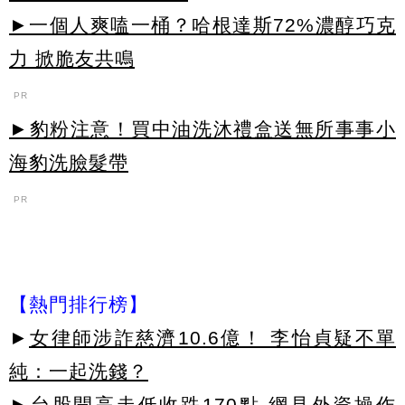
►一個人爽嗑一桶？哈根達斯72%濃醇巧克
力 掀脆友共鳴
PR
►豹粉注意！買中油洗沐禮盒送無所事事小
海豹洗臉髮帶
PR
【熱門排行榜】
►
女律師涉詐慈濟10.6億！ 李怡貞疑不單
純：一起洗錢？
►
台股開高走低收跌170點 網見外資操作