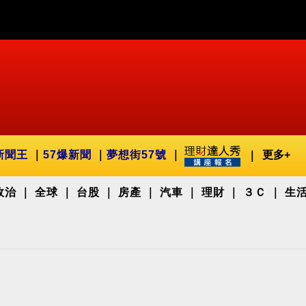
新聞王
57爆新聞
夢想街57號
更多+
政治
全球
台股
房產
汽車
理財
３Ｃ
生