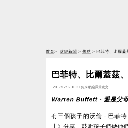
首頁
>
財經新聞
>
焦點
> 巴菲特、比爾蓋
巴菲特、比爾蓋茲、
2017/12/02 10:21
鉅亨網編譯黃意文
Warren Buffett - 
有三個孩子的沃倫 · 巴菲特（Wa
士》分享，鼓勵孩子們做他