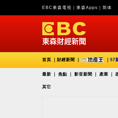
EBC東森電視
｜
東森Apps
｜
简体
首頁
財經新聞
57
最新
焦點
影音新聞
產業
其它