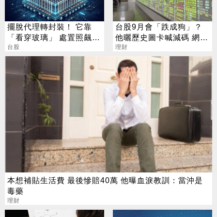
擺脫代理轉封裝！ 它靠
台股9月會「跌成狗」？
「看穿玻璃」 處置照飆2
他曬歷史圖卡喊減碼 網看
漲停
台股
法兩極
理財
本想補貼生活費 最後慘賠40萬 他曝血淚教訓：當沖是
毒藥
理財