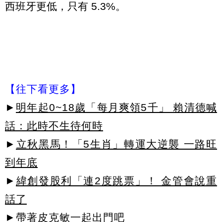
西班牙更低，只有 5.3%。
【往下看更多】
►
明年起0~18歲「每月爽領5千」 賴清德喊
話：此時不生待何時
►
立秋黑馬！「5生肖」轉運大逆襲 一路旺
到年底
►
緯創發股利「連2度跳票」！ 金管會說重
話了
►帶著皮克敏一起出門吧