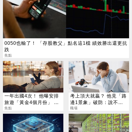
0050也輸了！ 「存股教父」點名這1檔 績效勝出還更抗
跌
焦點
一年出國4次！ 他曝安排
考上頂大就贏？ 他見「路
旅遊「黃金4個月份」 卡
邊1景象」破防：說不清
對整年活在期待中
焦點
的挫敗感
職場