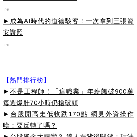
PR
►成為AI時代的道德駭客！一次拿到三張資
安證照
PR
【熱門排行榜】
►
不是工程師！「這職業」年薪飆破900萬
每週爆肝70小時仍搶破頭
►
台股開高走低收跌170點 網見外資操作
嘆：要反轉了嗎？
►
台股資金大轉彎？ 達人揭背後關鍵：玩法