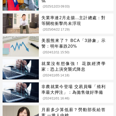
低
(2025/12/23 09:03)
失業率連2月走揚...主計總處：對
等關稅衝擊尚未浮現
(2025/04/22 17:29)
美股熊來了？ BCA「3跡象」示
警：明年暴跌20%
(2024/12/11 15:50)
就業沒有想像強！ 花旗經濟學
家：恐上演突襲式降息
(2024/11/05 14:18)
非農就業今登場 交易員曝「殖利
率最大押注」：為拋售做好準備
(2024/11/01 16:46)
月薪多少算低薪？勞動部長給答
案 一堆人中槍