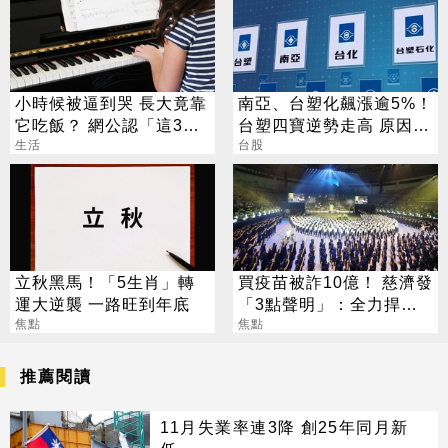
小時候被逼到哭 長大竟靠
南亞、台塑化飆漲逾5%！
它吃飯？ 網公認「這3
台塑四寶逆勢走高 原因找
招」最划算
生活
到了
台股
立秋黑馬！「5生肖」轉
買疫苗被詐10億！ 慈濟發
運大逆襲 一路旺到年底
「3點聲明」：全力捍衛
焦點
捐款人權益
焦點
推薦閱讀
11月失業率連3降 創25年同月新