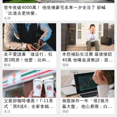
曾年收破4000萬！ 他坐擁豪宅名車一夕全沒了 卻喊
「比過去更快樂」
全球
友不愛讀書「做這行」狂
本想補貼生活費 最後慘賠
買3間房！他驚：比科技
40萬 他曝血淚教訓：當沖
業強
職場
是毒藥
理財
父親節咖啡優惠！7-11美
個股操作一年「僅2個月
式「買8送8」全家拿鐵2
贏大盤」 他心累嘆：白忙
杯85元
生活
一場
理財