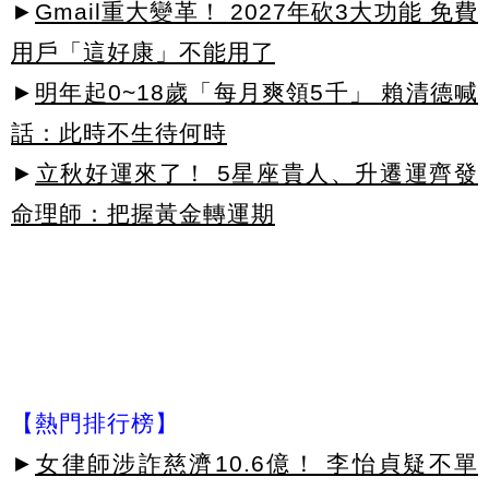
►
Gmail重大變革！ 2027年砍3大功能 免費
用戶「這好康」不能用了
►
明年起0~18歲「每月爽領5千」 賴清德喊
話：此時不生待何時
►
立秋好運來了！ 5星座貴人、升遷運齊發
命理師：把握黃金轉運期
【熱門排行榜】
►
女律師涉詐慈濟10.6億！ 李怡貞疑不單