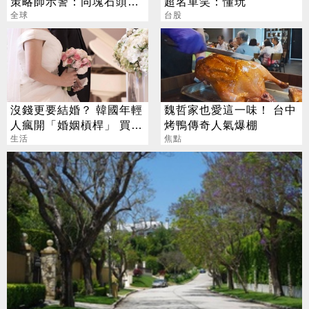
策略師示警：同塊石頭不
超名單笑：懂玩
會絆2次
全球
台股
沒錢更要結婚？ 韓國年輕
魏哲家也愛這一味！ 台中
人瘋開「婚姻槓桿」 買房
烤鴨傳奇人氣爆棚
拚翻轉階級
生活
焦點