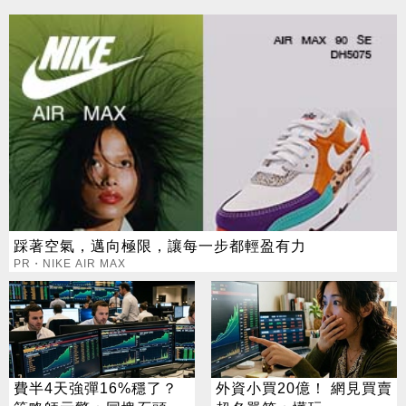
踩著空氣，邁向極限，讓每一步都輕盈有力
PR・NIKE AIR MAX
費半4天強彈16%穩了？
外資小買20億！ 網見買賣