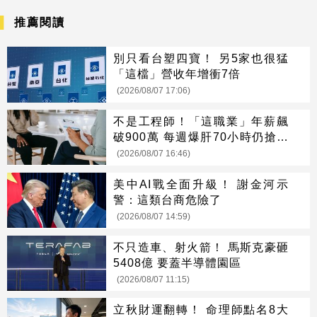
推薦閱讀
別只看台塑四寶！ 另5家也很猛
「這檔」營收年增衝7倍
(2026/08/07 17:06)
不是工程師！「這職業」年薪飆
破900萬 每週爆肝70小時仍搶破
頭
(2026/08/07 16:46)
美中AI戰全面升級！ 謝金河示
警：這類台商危險了
(2026/08/07 14:59)
不只造車、射火箭！ 馬斯克豪砸
5408億 要蓋半導體園區
(2026/08/07 11:15)
立秋財運翻轉！ 命理師點名8大