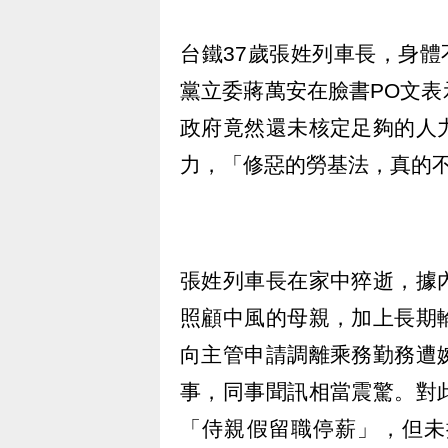
台鐵37歲張姓列車長，身體
黨立委蔣萬安在臉書PO文
政府竟然還未核定足夠的人
力，「修惡的勞基法，真的
張姓列車長在家中猝逝，據
照顧中風的母親，加上長期
向主管申請調離乘務勤務遭
事，同事聞訊相當震驚。對
「侍親假留職停薪」，但未