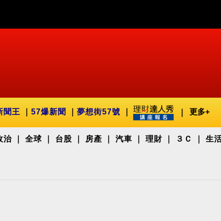
新聞王
57爆新聞
夢想街57號
更多+
政治
全球
台股
房產
汽車
理財
３Ｃ
生