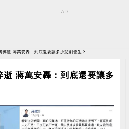
勞猝逝 蔣萬安轟：到底還要讓多少悲劇發生？
猝逝 蔣萬安轟：到底還要讓多