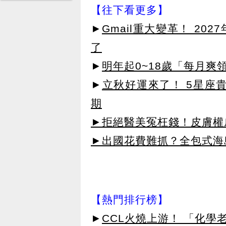
【往下看更多】
►
Gmail重大變革！ 20
了
►
明年起0~18歲「每月爽
►
立秋好運來了！ 5星座
期
►拒絕醫美冤枉錢！皮膚權威指
►出國花費難抓？全包式海島
【熱門排行榜】
►
CCL火燒上游！ 「化學