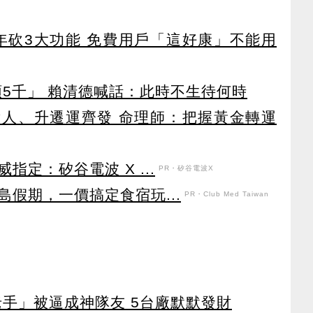
27年砍3大功能 免費用戶「這好康」不能用
領5千」 賴清德喊話：此時不生待何時
貴人、升遷運齊發 命理師：把握黃金轉運
定：矽谷電波 X ...
PR・矽谷電波X
假期，一價搞定食宿玩...
PR・Club Med Taiwan
老手」被逼成神隊友 5台廠默默發財