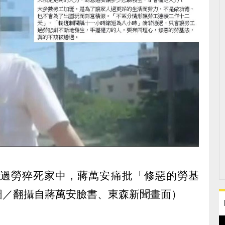
似過勞猝死家中，蔣萬安痛批「修惡的勞基
圖／翻攝自蔣萬安臉書、東森新聞畫面）