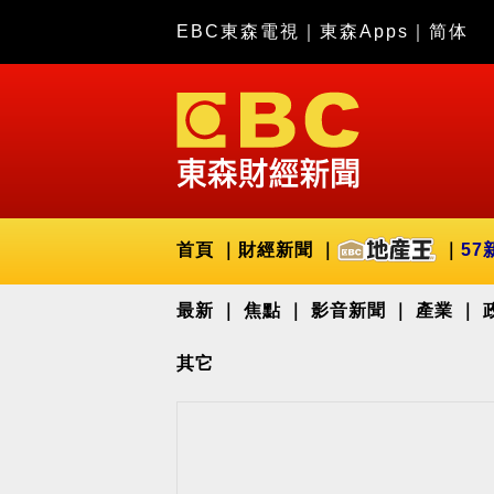
EBC東森電視
｜
東森Apps
｜
简体
首頁
財經新聞
57
最新
焦點
影音新聞
產業
其它