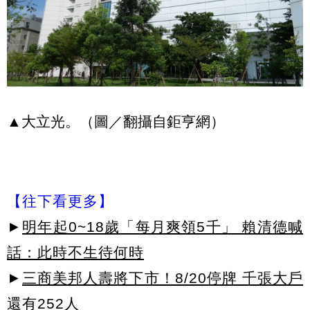
▲大立光。（圖／翻攝自鉅亨網）
【往下看更多】
►
明年起0~18歲「每月爽領5千」 賴清德喊
話：此時不生待何時
►
三商美邦人壽將下市！8/20停牌 千張大戶
還有252人