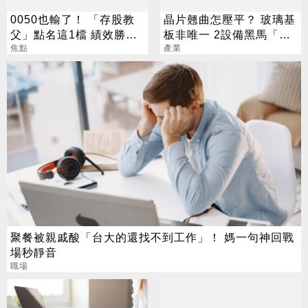
0050也輸了！ 「存股教
晶片翹曲怎壓平？ 玻璃基
父」點名這1檔 績效勝出
板非唯一 2設備黑馬「防
還更抗跌
焦點
彎神器」曝
產業
聚餐被親戚酸「台大的還找不到工作」！ 媽一句神回戰
場秒靜音
職場