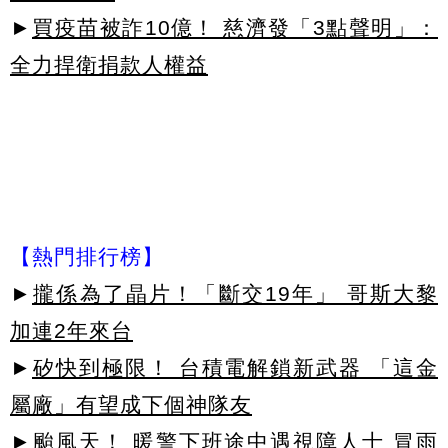
►
買疫苗被詐10億！ 慈濟發「3點聲明」：
全力捍衛捐款人權益
【熱門排行榜】
►
攏係為了晶片！「斷交19年」 哥斯大黎
加連2年來台
►
矽快到極限！ 台積電解鎖新武器 「這金
屬廠」有望成下個神隊友
►
颱風天！ 暖警下班途中遇視障人士 冒雨