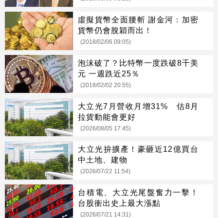
虛擬貨幣全面腰斬 謝金河：加密
貨幣仍會脫穎而出！
(2018/02/06 09:05)
泡沫破了？比特幣一度跌破8千美
元 一週跌近25％
(2018/02/02 20:55)
大立光7月營收月增31% 估8月
拉貨動能會更好
(2026/08/05 17:45)
大立光拚擴產！豪砸近12億買台
中土地、建物
(2026/07/22 11:54)
台積電、大立光尾盤奮力一擊！
台股衝出史上最大漲點
(2026/07/21 14:31)