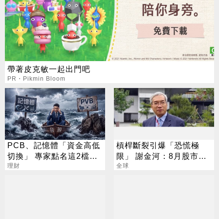
帶著皮克敏一起出門吧
PR・Pikmin Bloom
PCB、記憶體「資金高低
槓桿斷裂引爆「恐慌極
切換」 專家點名這2檔：
限」 謝金河：8月股市得
必備
理財
看「這2檔」
全球