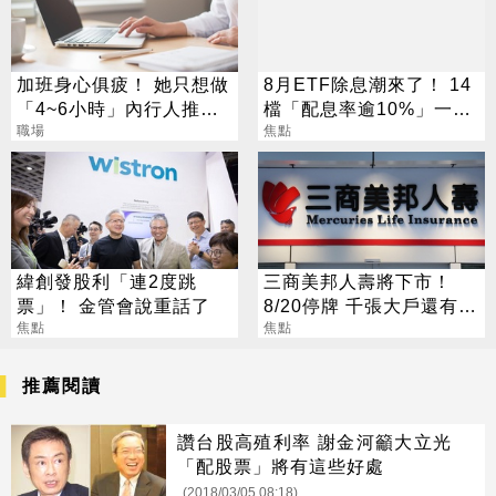
加班身心俱疲！ 她只想做
8月ETF除息潮來了！ 14
「4~6小時」內行人推這
檔「配息率逾10%」一次
行：月收10萬
職場
看
焦點
緯創發股利「連2度跳
三商美邦人壽將下市！
票」！ 金管會說重話了
8/20停牌 千張大戶還有
焦點
252人
焦點
推薦閱讀
讚台股高殖利率 謝金河籲大立光
「配股票」將有這些好處
(2018/03/05 08:18)