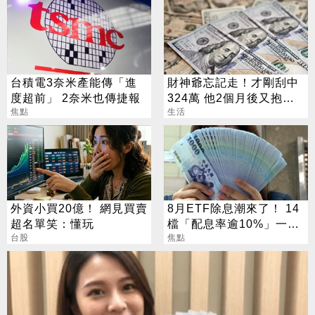
台積電3奈米產能傳「進
財神爺忘記走！才剛刮中
度超前」 2奈米也傳捷報
324萬 他2個月後又抱回
焦點
3243萬
生活
外資小買20億！ 網見買賣
8月ETF除息潮來了！ 14
超名單笑：懂玩
檔「配息率逾10%」一次
台股
看
焦點