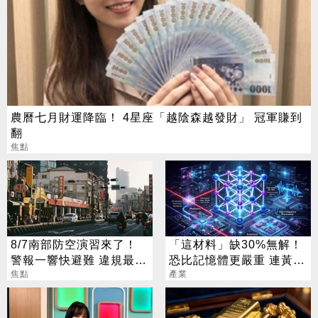
農曆七月財運降臨！ 4星座「越陰森越發財」 冠軍賺到
翻
焦點
8/7南部防空演習來了！
「這材料」缺30%無解！
警報一響快避難 違規最高
恐比記憶體更嚴重 連黃仁
開罰15萬
焦點
勳都掏錢秒訂
產業