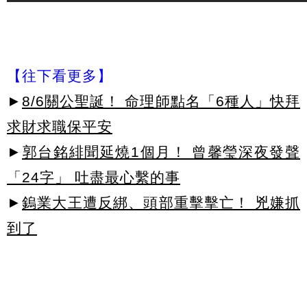
【往下看更多】
►
8/6關公聖誕！ 命理師點名「6種人」快拜
求財求職保平安
►
郭台銘緋聞延燒1個月！ 曾馨瑩深夜發聲
「24字」 吐盡最心繫的事
►
鎢業大王遭反綁、頭部重擊擊亡！ 兇嫌抓
到了