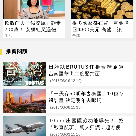
軟飯前夫「假發瘋」詐走
很多國家都在買！黃金彈
200萬！ 女網紅又遇假富
回4300美元 高盛：訊號
豪 養套殺噴2千萬
生活
來了
全球
推薦閱讀
日雜誌BRUTUS狂推台灣旅遊
台南國華街二度登封面
(2018/03/16 12:19)
「一天存50明年去泰國」10種存
錢計畫 決定明年去哪玩！
(2018/03/08 15:33)
iPhone出國隱藏功能曝光！1招
「秒查航班」萬人狂讚：超方便
(2026/08/03 15:16)