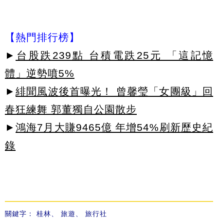
【熱門排行榜】
►
台股跌239點 台積電跌25元 「這記憶
體」逆勢噴5%
►
緋聞風波後首曝光！ 曾馨瑩「女團級」回
春狂練舞 郭董獨自公園散步
►
鴻海7月大賺9465億 年增54%刷新歷史紀
錄
關鍵字：
桂林
、
旅遊
、
旅行社