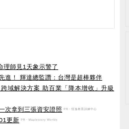
命理師見1天象示警了
先進！ 輝達總監讚：台灣是超棒夥伴
I跨域解決方案 助百業「降本增收」升級
！一次拿到三張資安證照
PR・恆逸教育訓練中心
101更新
PR・Maplestory Worlds