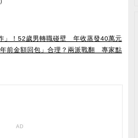
y）
作」！52歲男轉職碰壁 年收蒸發40萬元
20年前金額回包」合理？兩派戰翻 專家點