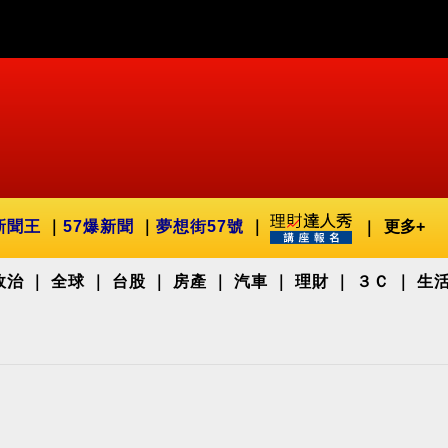
新聞王
57爆新聞
夢想街57號
更多+
政治
全球
台股
房產
汽車
理財
３Ｃ
生