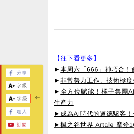
【往下看更多】
►
本周六「666」神巧合！
►
非常努力工作、技術極度
►
全方位賦能！橘子集團A
生產力
►成為AI時代的道德駭客
►楓之谷世界 Artale 摩登