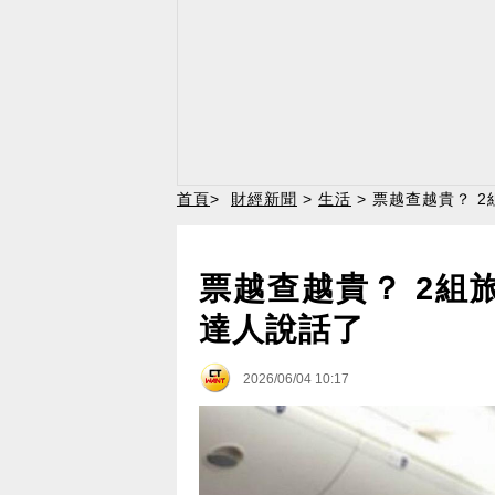
首頁
>
財經新聞
>
生活
> 票越查越貴？ 
票越查越貴？ 2組
達人說話了
2026/06/04 10:17