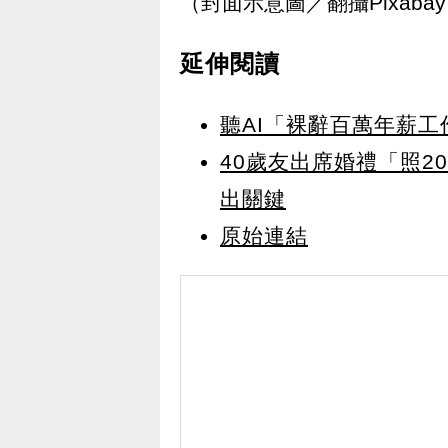
（封面示意圖／翻攝Pixaba
延伸閱讀
聽AI「裸辭百萬年薪工
40歲友出席婚禮「照
出關鍵
原始連結