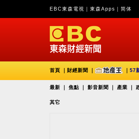
EBC東森電視
｜
東森Apps
｜
简体
首頁
財經新聞
57
最新
焦點
影音新聞
產業
其它