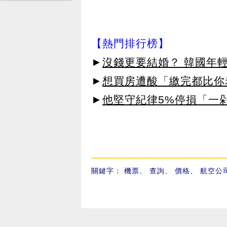
【熱門排行榜】
►
沒錢更要結婚？ 韓國年
►
想買房遭酸「繳完都比你
►
他堅守紀律5%停損「一剁
關鍵字：
機票
、
查詢
、
價格
、
航空公