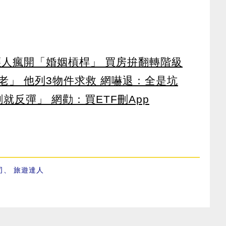
輕人瘋開「婚姻槓桿」 買房拚翻轉階級
老」 他列3物件求救 網嚇退：全是坑
就反彈」 網勸：買ETF刪App
司
、
旅遊達人