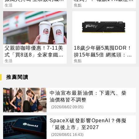
這樣才活得像人
生活
普 直接辭職去炒股
焦點
父親節咖啡優惠！7-11美
18歲少年砸5萬囤DDR！
式「買8送8」全家拿鐵2
拚15年飆5倍 網搖頭：會
杯85元
生活
報廢
焦點
推薦閱讀
中油宣布最新油價：下週汽、柴
油價格皆不調整
(2026/08/02 09:05)
SpaceX破發影響OpenAI？傳擬
「延後上市」至2027
(2026/08/01 16:43)