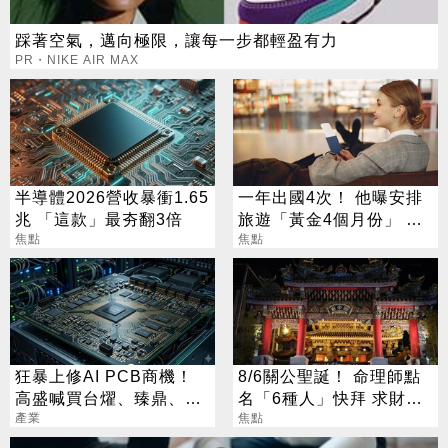
踩著空氣，邁向極限，讓每一步都輕盈有力
PR・NIKE AIR MAX
半導體2026營收暴衝1.65
一年出國4次！ 他曝安排
兆 「這款」最夯翻3倍
旅遊「黃金4個月份」 卡
焦點
對整年活在期待中
焦點
狂暴上修AI PCB商機！
8/6關公聖誕！ 命理師點
高盛喊買台燿、臻鼎、台
名「6種人」快拜 求財求
產業
光電 目標價曝光
職保平安
焦點