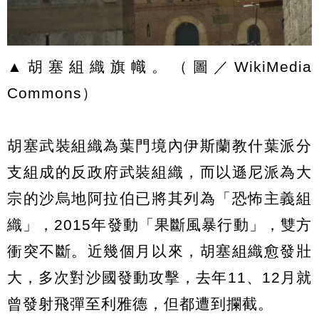
▲胡塞組織旗幟。（圖／WikiMedia
Commons）
胡塞武裝組織為葉門境內伊斯蘭教什葉派分
支組成的反政府武裝組織，而以遜尼派為大
宗的沙烏地阿拉伯已將其列為「恐怖主義組
織」，2015年發動「果斷風暴行動」，雙方
衝突不斷。近幾個月以來，胡塞組織愈發壯
大，多次對沙國發動攻擊，去年11、12月就
曾發射飛彈至利雅德，但都遭到攔截。