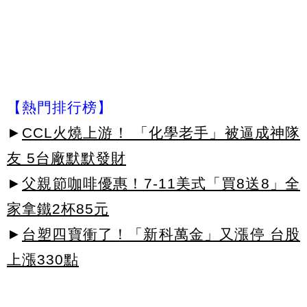
【熱門排行榜】
►
CCL火燒上游！ 「化學老手」被逼成神隊
友 5台廠默默發財
►
父親節咖啡優惠！7-11美式「買8送8」全
家拿鐵2杯85元
►
台塑四寶衝了！「新科萬金」又漲停 台股
上漲330點