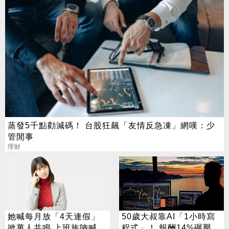
蒸發5千點勸減碼！ 台股狂飆「友情反急凍」網嘆：少
管閒事
理財
她喊每月放「4天連假」
50歲大叔靠AI「1小時寫
掀萬人共鳴 上班族吶喊：
程式」！ 報酬14%碾壓標