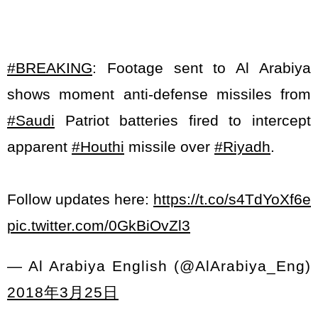
#BREAKING
: Footage sent to Al Arabiya
shows moment anti-defense missiles from
#Saudi
Patriot batteries fired to intercept
apparent
#Houthi
missile over
#Riyadh
.
Follow updates here:
https://t.co/s4TdYoXf6e
pic.twitter.com/0GkBiOvZl3
— Al Arabiya English (@AlArabiya_Eng)
2018年3月25日