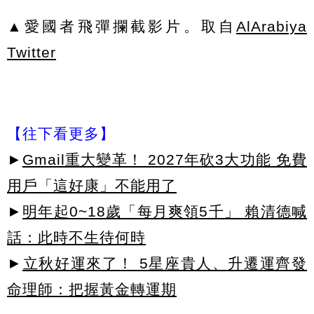
▲愛國者飛彈攔截影片。取自
AlArabiya
Twitter
【往下看更多】
►
Gmail重大變革！ 2027年砍3大功能 免費
用戶「這好康」不能用了
►
明年起0~18歲「每月爽領5千」 賴清德喊
話：此時不生待何時
►
立秋好運來了！ 5星座貴人、升遷運齊發
命理師：把握黃金轉運期