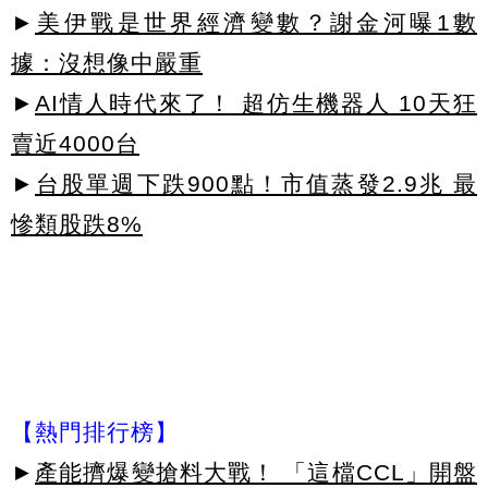
►
美伊戰是世界經濟變數？謝金河曝1數
據：沒想像中嚴重
►
AI情人時代來了！ 超仿生機器人 10天狂
賣近4000台
►
台股單週下跌900點！市值蒸發2.9兆 最
慘類股跌8%
【熱門排行榜】
►
產能擠爆變搶料大戰！ 「這檔CCL」開盤