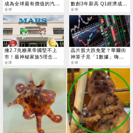
成為全球最有價值的汽車
數創3年新高 Q1經濟成長
品牌
全球
率上修至2.1%
全球
擁2.7兆糖果帝國堅不上
晶片股大跌免驚？華爾街
市！最神秘家族5理念曝
神算子見「1數據」嗨
光
全球
喊：絕佳買點來了
全球