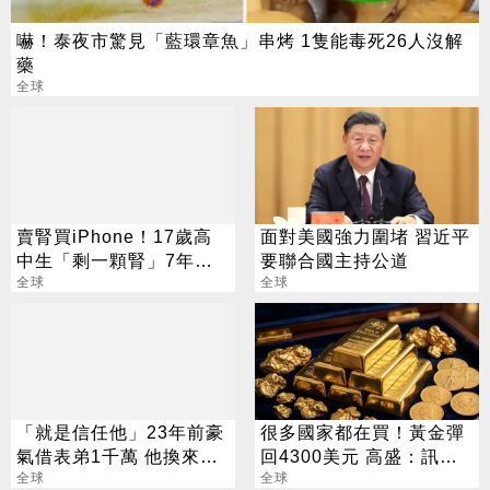
嚇！泰夜市驚見「藍環章魚」串烤 1隻能毒死26人沒解
藥
全球
賣腎買iPhone！17歲高
面對美國強力圍堵 習近平
中生「剩一顆腎」7年後
要聯合國主持公道
慘況曝光
全球
全球
「就是信任他」23年前豪
很多國家都在買！黃金彈
氣借表弟1千萬 他換來
回4300美元 高盛：訊號
1930億身家
全球
來了
全球