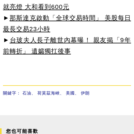
就亮燈 大和看到600元
►
那斯達克啟動「全球交易時間」 美股每日
最長交易23小時
►
台玻夫人長子離世內幕曝！ 親友揭「9年
前轉折」 遺孀獨扛後事
關鍵字：
石油
、
荷莫茲海峽
、
美國
、
伊朗
您也可能喜歡