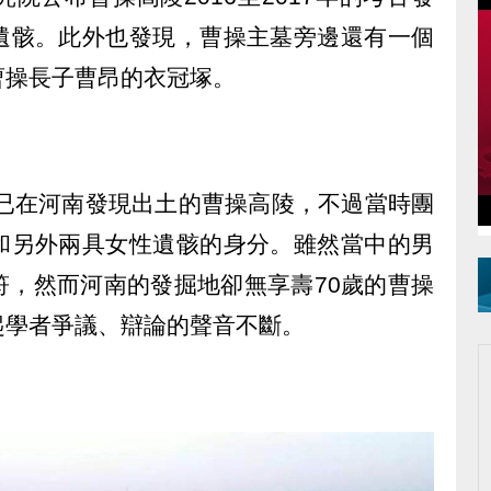
遺骸。此外也發現，曹操主墓旁邊還有一個
曹操長子曹昂的衣冠塚。
隊已在河南發現出土的曹操高陵，不過當時團
和另外兩具女性遺骸的身分。雖然當中的男
符，然而河南的發掘地卻無享壽70歲的曹操
起學者爭議、辯論的聲音不斷。