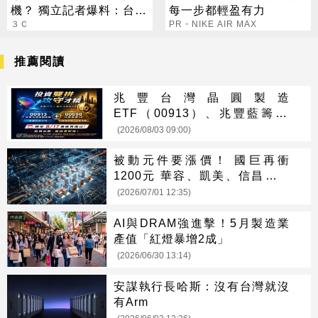
機？ 獨立記者爆料：台積
每一步都輕盈有力
電在等DRAM
３Ｃ
PR・NIKE AIR MAX
推薦閱讀
兆豐台灣晶圓製造
ETF（00913）、兆豐藍籌30
ETF（00690） 最新配息時程出
(2026/08/03 09:00)
爐 8/17前買進可參與收益分配
被動元件要漲價！ 國巨再衝
1200元 華容、凱美、信昌電全
亮燈
(2026/07/01 12:35)
AI與DRAM強進擊！5月製造業
產值「紅燈暴增2成」
(2026/06/30 13:14)
安謀執行長哈斯：沒有台灣就沒
有Arm