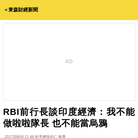
＜東森財經新聞
RBI前行長談印度經濟：我不能
做啦啦隊長 也不能當烏鴉
2017/09/04 11:48
鉅亨網張祖仁 報導