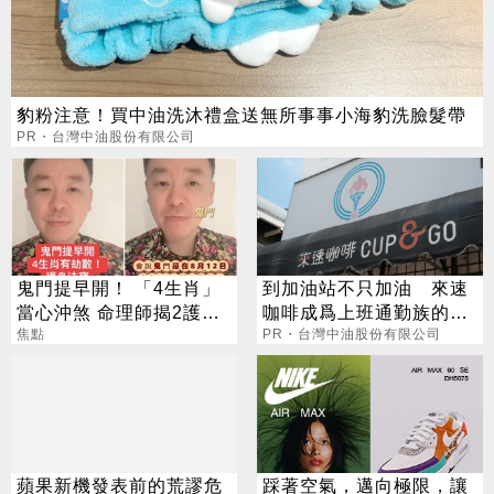
豹粉注意！買中油洗沐禮盒送無所事事小海豹洗臉髮帶
PR・台灣中油股份有限公司
鬼門提早開！ 「4生肖」
到加油站不只加油 來速
當心沖煞 命理師揭2護身
咖啡成爲上班通勤族的新
法寶
焦點
選擇
PR・台灣中油股份有限公司
蘋果新機發表前的荒謬危
踩著空氣，邁向極限，讓