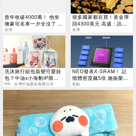
曾年收破4000萬！ 他坐
很多國家都在買！黃金彈
擁豪宅名車一夕全沒了 卻
回4300美元 高盛：訊號
喊「比過去更快樂」
全球
來了
全球
洗沐旅行組包裝變可愛娃
NEO發表X-SRAM！ 記
包？中油x小海豹IP限量
憶體密度飆5倍 施振榮：
聯名款
PR・台灣中油股份有限公司
半導體迎新革命
焦點