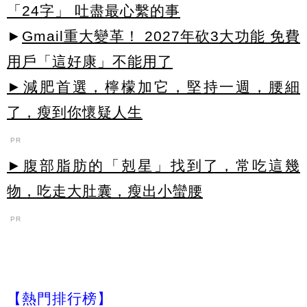
「24字」 吐盡最心繫的事
►
Gmail重大變革！ 2027年砍3大功能 免費
用戶「這好康」不能用了
►減肥首選，檸檬加它，堅持一週，腰細
了，瘦到你懷疑人生
PR
►腹部脂肪的「剋星」找到了，常吃這幾
物，吃走大肚囊，瘦出小蠻腰
PR
【熱門排行榜】