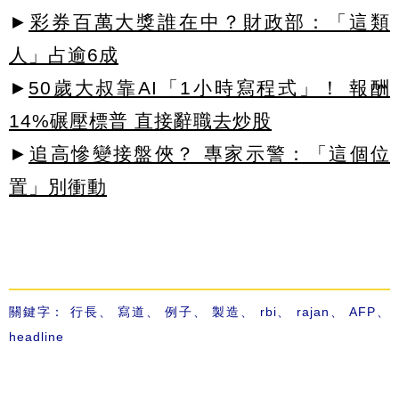
►
彩券百萬大獎誰在中？財政部：「這類
人」占逾6成
►
50歲大叔靠AI「1小時寫程式」！ 報酬
14%碾壓標普 直接辭職去炒股
►
追高慘變接盤俠？ 專家示警：「這個位
置」別衝動
關鍵字：
行長
、
寫道
、
例子
、
製造
、
rbi
、
rajan
、
AFP
、
headline