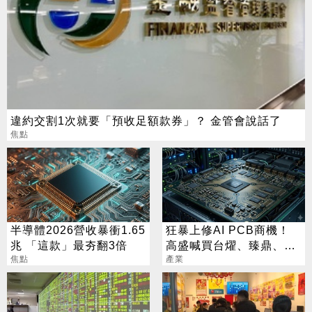
違約交割1次就要「預收足額款券」？ 金管會說話了
焦點
半導體2026營收暴衝1.65
狂暴上修AI PCB商機！
兆 「這款」最夯翻3倍
高盛喊買台燿、臻鼎、台
焦點
產業
光電 目標價曝光