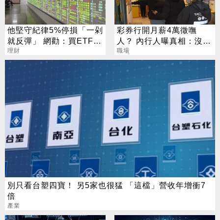
他堅守紀律5%停損「一剁
彩券行開月薪4萬徵嘸
就反彈」 網勸：買ETF刪
人？ 內行人曝真相：沒想
App
理財
像中輕鬆
職場
別只看台塑四寶！ 另5家也很猛 「這檔」營收年增衝7
倍
產業