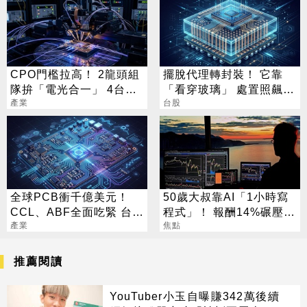
CPO門檻拉高！ 2龍頭組
擺脫代理轉封裝！ 它靠
隊拚「電光合一」 4台廠
「看穿玻璃」 處置照飆2
暗中卡位
產業
漲停
台股
全球PCB衝千億美元！
50歲大叔靠AI「1小時寫
CCL、ABF全面吃緊 台廠
程式」！ 報酬14%碾壓標
迎兆元商機
產業
普 直接辭職去炒股
焦點
推薦閱讀
YouTuber小玉自曝賺342萬後續