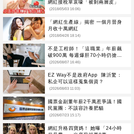
網紅接稅單哀嚎「被剝兩層皮」
(2018/05/03 16:06)
「網紅生產線」揭密 一個月晉身
月收十萬網紅
(2018/04/26 18:14)
不是工程師！「這職業」年薪飆
破900萬 每週爆肝70小時仍搶破
頭
(2026/08/07 16:46)
EZ Way不是政府App 陳沂驚：
私企可以這樣蒐集個資？
(2026/08/03 11:03)
國票金副董年薪2千萬惹爭議！國
民黨團：不該容許養肥貓
(2026/07/23 15:17)
網紅升格四寶媽！ 她曝「24小時