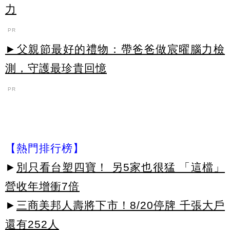
力
PR
►父親節最好的禮物：帶爸爸做宸曜腦力檢
測，守護最珍貴回憶
PR
【熱門排行榜】
►
別只看台塑四寶！ 另5家也很猛 「這檔」
營收年增衝7倍
►
三商美邦人壽將下市！8/20停牌 千張大戶
還有252人