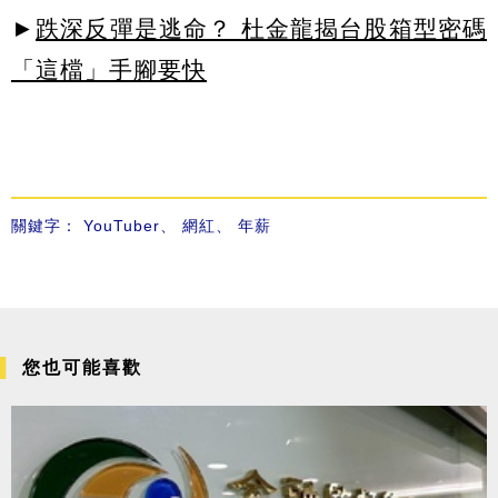
►
跌深反彈是逃命？ 杜金龍揭台股箱型密碼
「這檔」手腳要快
關鍵字：
YouTuber
、
網紅
、
年薪
您也可能喜歡