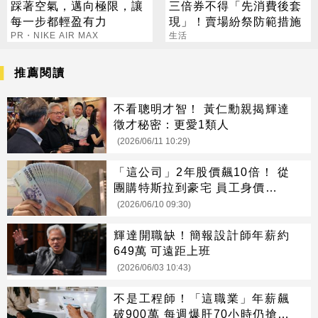
踩著空氣，邁向極限，讓
三倍券不得「先消費後套
每一步都輕盈有力
現」！賣場紛祭防範措施
PR・NIKE AIR MAX
生活
推薦閱讀
不看聰明才智！ 黃仁勳親揭輝達
徵才秘密：更愛1類人
(2026/06/11 10:29)
「這公司」2年股價飆10倍！ 從
團購特斯拉到豪宅 員工身價暴漲
曾掀離職潮
(2026/06/10 09:30)
輝達開職缺！簡報設計師年薪約
649萬 可遠距上班
(2026/06/03 10:43)
不是工程師！「這職業」年薪飆
破900萬 每週爆肝70小時仍搶破