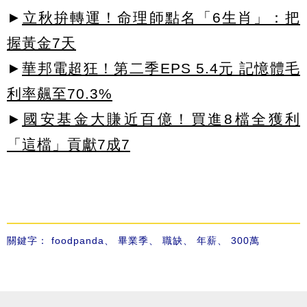
►
立秋拚轉運！命理師點名「6生肖」：把
握黃金7天
►
華邦電超狂！第二季EPS 5.4元 記憶體毛
利率飆至70.3%
►
國安基金大賺近百億！買進8檔全獲利
「這檔」貢獻7成7
關鍵字：
foodpanda
、
畢業季
、
職缺
、
年薪
、
300萬