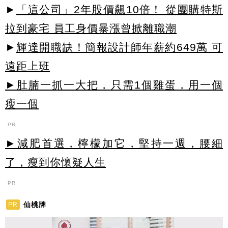
►
「這公司」2年股價飆10倍！ 從團購特斯
拉到豪宅 員工身價暴漲曾掀離職潮
►
輝達開職缺！簡報設計師年薪約649萬 可
遠距上班
►肚腩一抓一大把，只需1個雞蛋，用一個
瘦一個
PR
►減肥首選，檸檬加它，堅持一週，腰細
了，瘦到你懷疑人生
PR
仙桃牌
PR