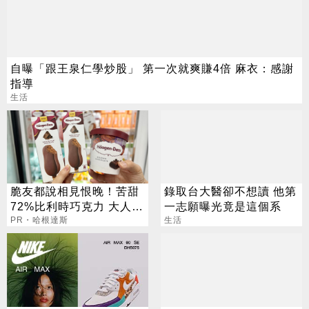
自曝「跟王泉仁學炒股」 第一次就爽賺4倍 麻衣：感謝
指導
生活
脆友都說相見恨晚！苦甜
錄取台大醫卻不想讀 他第
72%比利時巧克力 大人味
一志願曝光竟是這個系
爆紅！
PR・哈根達斯
生活