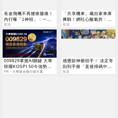
長途飛機不再腰痠腿痛！
「共享機車」藏自家車庫
內行曝「1神招」：一覺
爽騎！網吐心酸氣炸：找
到天亮超有感
生活
20分鐘騎不到
生活
009829掌握AI關鍵 大華
感覺財神爺招手！ 淡定哥
韓國KOSPI 50今強勢開
刮到手痠「直接掃碼中
募
PR・大華銀全能行銷方案
2000萬」
生活