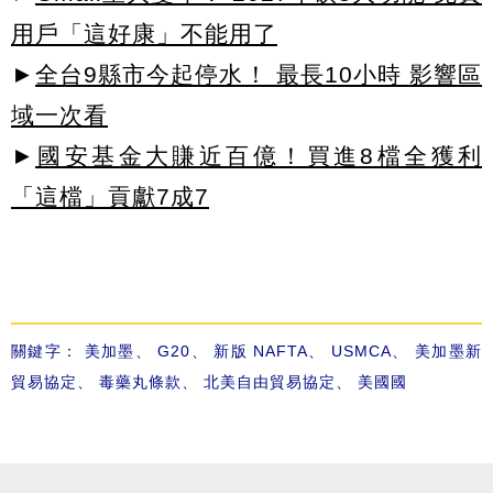
用戶「這好康」不能用了
►
全台9縣市今起停水！ 最長10小時 影響區
域一次看
►
國安基金大賺近百億！買進8檔全獲利
「這檔」貢獻7成7
關鍵字：
美加墨
、
G20
、
新版 NAFTA
、
USMCA
、
美加墨新
貿易協定
、
毒藥丸條款
、
北美自由貿易協定
、
美國國