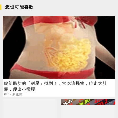
您也可能喜歡
腹部脂肪的「剋星」找到了，常吃這幾物，吃走大肚
囊，瘦出小蠻腰
PR・新素簡