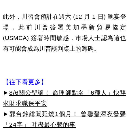
此外，川習會預計在週六 (12 月 1 日) 晚宴登
場，此前川普簽署美加墨新貿易協定
(USMCA) 簽署時間敏感，市場人士認為這也
有可能會成為川普談判桌上的籌碼。
【往下看更多】
►
8/6關公聖誕！ 命理師點名「6種人」快拜
求財求職保平安
►
郭台銘緋聞延燒1個月！ 曾馨瑩深夜發聲
「24字」 吐盡最心繫的事