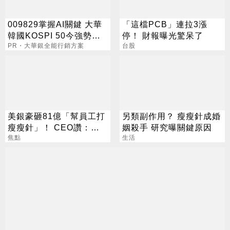
009829掌握AI關鍵 大華
「這檔PCB」連拉3漲
韓國KOSPI 50今強勢開
停！ 財報曝光驚呆了
募
PR・大華銀全能行銷方案
台股
美銀豪砸81億「幫員工打
另類副作用？ 瘦瘦針成婚
瘦瘦針」！ CEO讚：一
姻殺手 研究曝關鍵原因
項值得的投資
焦點
生活