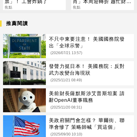
票」！ 工會炸鍋了
肖」本周迎轉折 越忙財運
焦點
越旺
焦點
推薦閱讀
不只中東要注意！ 美國國務院發
出「全球示警」
(2026/07/21 13:57)
發聲力挺日本！ 美國務院：反對
武力改變台海現狀
(2025/11/21 08:49)
美前財長薩默斯涉艾普斯坦案 請
辭OpenAI董事職務
(2025/11/20 08:31)
美政府關門會怎樣？ 華爾街、聯
準會慘了 策略師喊「買這個」
(2025/09/30 10:10)