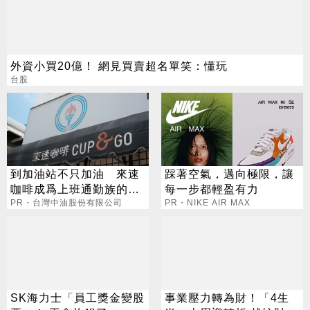
外資小買20億！ 網見買賣超名單笑：懂玩
台股
到加油站不只加油 來速
踩著空氣，邁向極限，讓
咖啡成爲上班通勤族的新
每一步都輕盈有力
選擇
PR・台灣中油股份有限公司
PR・NIKE AIR MAX
SK海力士「員工獎金變股
事業壓力轉為財！「4生