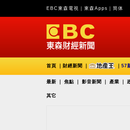
EBC東森電視
｜
東森Apps
｜
简体
首頁
財經新聞
57
最新
焦點
影音新聞
產業
其它