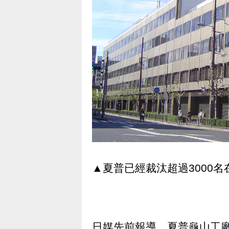
▲夏普已經裁汰超過3000
日媒先前報導，夏普龜山工