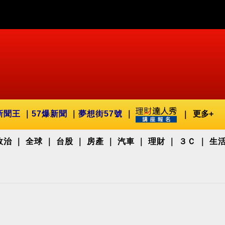
新聞王
57爆新聞
夢想街57號
更多+
政治
全球
台股
房產
汽車
理財
３Ｃ
生