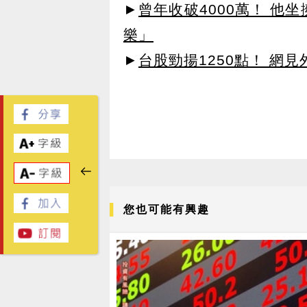
►
曾年收破4000萬！ 他
樂」
►
台股勁揚1250點！ 網
您也可能有興趣