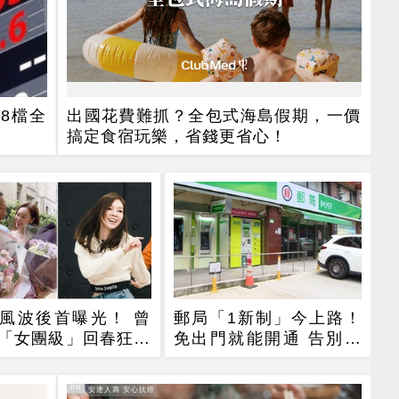
8檔全
出國花費難抓？全包式海島假期，一價
搞定食宿玩樂，省錢更省心！
風波後首曝光！ 曾
郵局「1新制」今上路！
「女團級」回春狂練
免出門就能開通 告別紙
郭董獨自公園散步
本不用跑臨櫃
PR
PR・安達人壽 安心抗癌