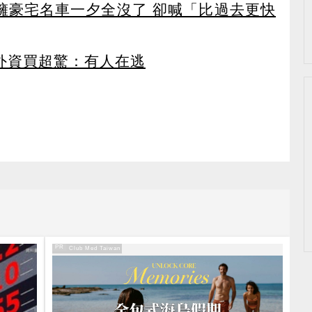
坐擁豪宅名車一夕全沒了 卻喊「比過去更快
見外資買超驚：有人在逃
PR
PR・Club Med Taiwan