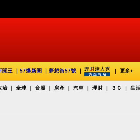
新聞王
57爆新聞
夢想街57號
更多+
政治
全球
台股
房產
汽車
理財
３Ｃ
生