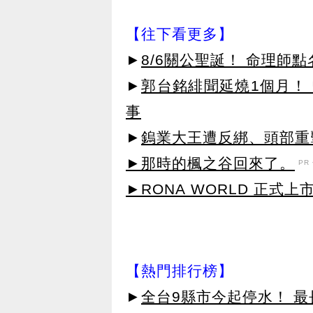
【往下看更多】
►
8/6關公聖誕！ 命理師
►
郭台銘緋聞延燒1個月！ 
事
►
鎢業大王遭反綁、頭部重
►那時的楓之谷回來了。
PR・
►RONA WORLD 正式上市
【熱門排行榜】
►
全台9縣市今起停水！ 最