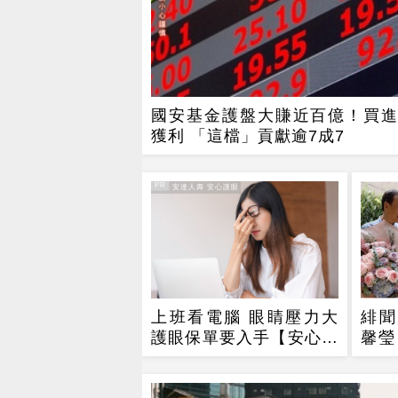
國安基金護盤大賺近百億！買進
獲利 「這檔」貢獻逾7成7
PR
PR・安達人壽 安心護眼
上班看電腦 眼睛壓力大
緋聞
護眼保單要入手【安心護
馨瑩
眼定期眼睛險】
舞 