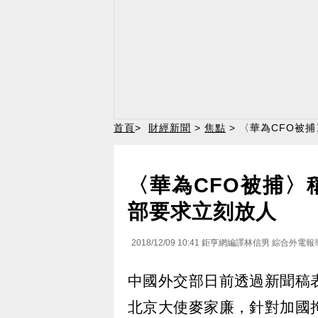
首頁
>
財經新聞
>
焦點
> 〈華為CFO被
〈華為CFO被捕〉
部要求立刻放人
2018/12/09 10:41
鉅亨網編譯林信男 綜合外電報
中國外交部日前透過新聞稿
北京大使麥家廉，針對加國