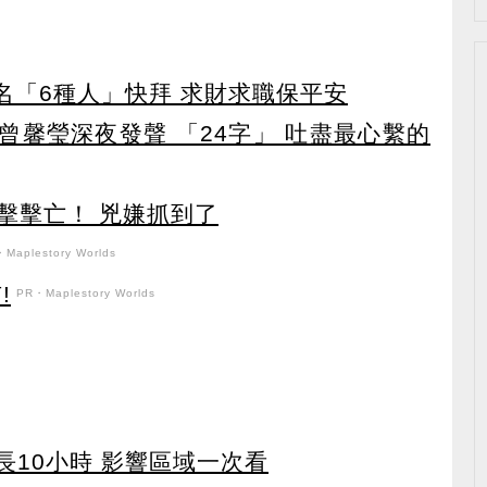
點名「6種人」快拜 求財求職保平安
曾馨瑩深夜發聲 「24字」 吐盡最心繫的
擊擊亡！ 兇嫌抓到了
Maplestory Worlds
!
PR・Maplestory Worlds
長10小時 影響區域一次看