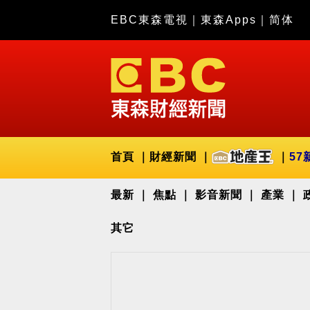
EBC東森電視
｜
東森Apps
｜
简体
首頁
財經新聞
57
最新
焦點
影音新聞
產業
其它