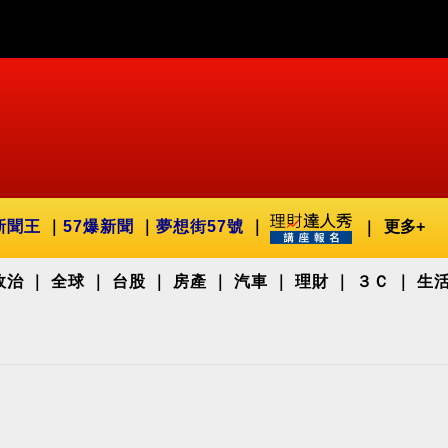
新聞王
57爆新聞
夢想街57號
更多+
政治
全球
台股
房產
汽車
理財
３Ｃ
生