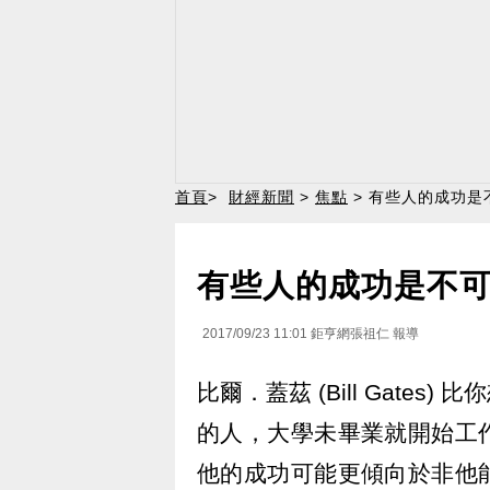
首頁
>
財經新聞
>
焦點
> 有些人的成功是
有些人的成功是不可
2017/09/23 11:01
鉅亨網張祖仁 報導
比爾．蓋茲 (Bill Gate
的人，大學未畢業就開始工
他的成功可能更傾向於非他