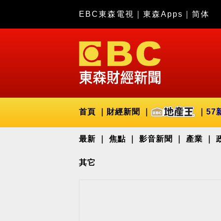
EBC東森電視
｜
東森Apps
｜
简体
首頁
財經新聞
57
最新
焦點
影音新聞
產業
其它