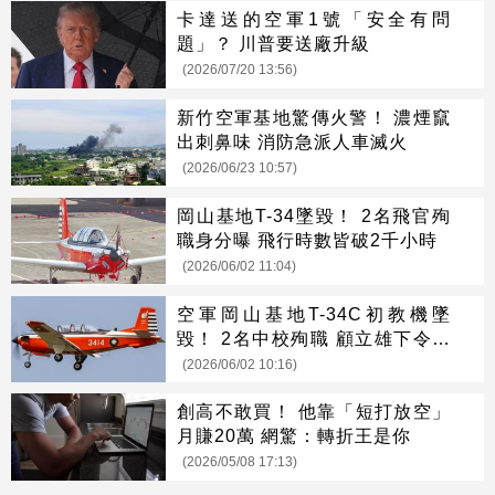
卡達送的空軍1號「安全有問
題」？ 川普要送廠升級
(2026/07/20 13:56)
新竹空軍基地驚傳火警！ 濃煙竄
出刺鼻味 消防急派人車滅火
(2026/06/23 10:57)
岡山基地T-34墜毀！ 2名飛官殉
職身分曝 飛行時數皆破2千小時
(2026/06/02 11:04)
空軍岡山基地T-34C初教機墜
毀！ 2名中校殉職 顧立雄下令徹
查
(2026/06/02 10:16)
創高不敢買！ 他靠「短打放空」
月賺20萬 網驚：轉折王是你
(2026/05/08 17:13)