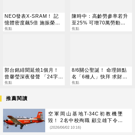
NEO發表X-SRAM！ 記
陳時中：高齡勞參率若升
憶體密度飆5倍 施振榮：
至25% 可增70萬勞動人
半導體迎新革命
焦點
口
焦點
郭台銘緋聞延燒1個月！
8/6關公聖誕！ 命理師點
曾馨瑩深夜發聲 「24字」
名「6種人」快拜 求財求
吐盡最心繫的事
焦點
職保平安
焦點
推薦閱讀
空軍岡山基地T-34C初教機墜
毀！ 2名中校殉職 顧立雄下令徹
查
(2026/06/02 10:16)