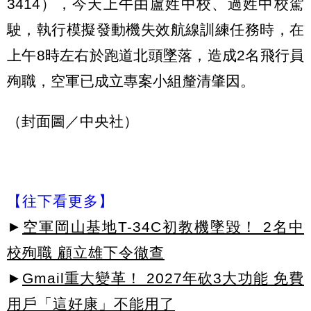
3414），今天上午由盧姓中校、過姓中校駕
駛，執行模擬發動機失效航線訓練任務時，在
上午8時左右於跑道北頭墜落，造成2名飛行員
殉職，空軍已成立專案小組釐清肇因。
（封面圖／中央社）
【往下看更多】
►
空軍岡山基地T-34C初教機墜毀！ 2名中
校殉職 顧立雄下令徹查
►
Gmail重大變革！ 2027年砍3大功能 免費
用戶「這好康」不能用了