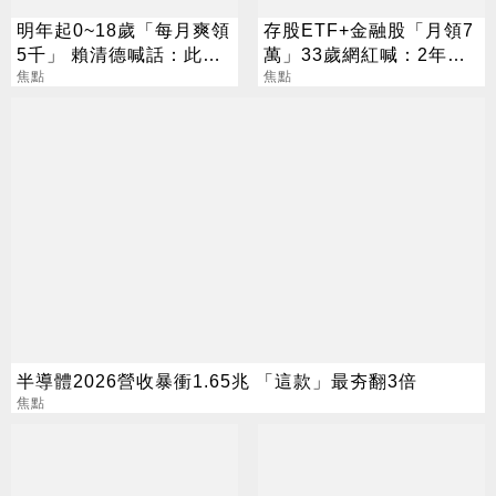
明年起0~18歲「每月爽領
存股ETF+金融股「月領7
5千」 賴清德喊話：此時
萬」33歲網紅喊：2年內
不生待何時
焦點
要退休
焦點
半導體2026營收暴衝1.65兆 「這款」最夯翻3倍
焦點