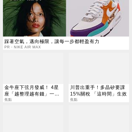
踩著空氣，邁向極限，讓每一步都輕盈有力
PR・NIKE AIR MAX
金牛座下弦月發威！ 4星
川普出重手！多晶矽要課
座「越整理越有錢」一路
15%關稅 「這時間」生效
旺運到10月
焦點
焦點