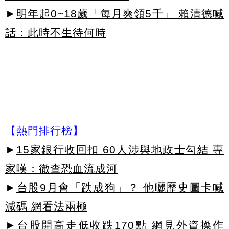
►
明年起0~18歲「每月爽領5千」 賴清德喊
話：此時不生待何時
【熱門排行榜】
►
15家銀行收回扣 60人涉與地政士勾結 專
家嘆：徹查恐血流成河
►
台股9月會「跌成狗」？ 他曬歷史圖卡喊
減碼 網看法兩極
►
台股開高走低收跌170點 網見外資操作