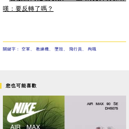
嘆：要反轉了嗎？
關鍵字：
空軍
、
教練機
、
墜毀
、
飛行員
、
殉職
您也可能喜歡