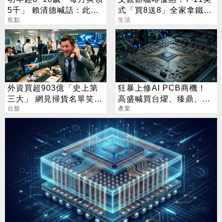
5千」 賴清德喊話：此時
式「買8送8」全家拿鐵2
不生待何時
焦點
杯85元
生活
外資買超903億「史上第
狂暴上修AI PCB商機！
三大」 網見掃貨名單笑：
高盛喊買台燿、臻鼎、台
不懂在幹嘛
台股
產業
光電 目標價曝光