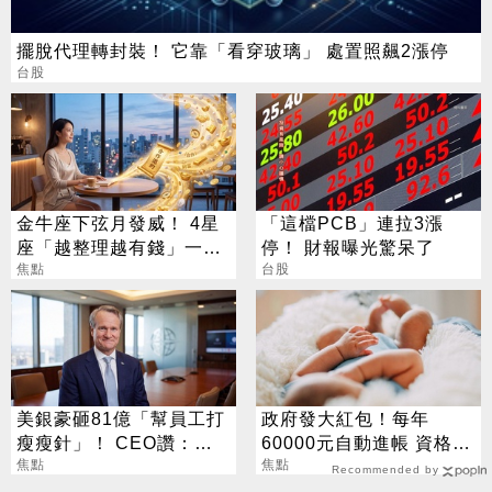
擺脫代理轉封裝！ 它靠「看穿玻璃」 處置照飆2漲停
台股
金牛座下弦月發威！ 4星
「這檔PCB」連拉3漲
座「越整理越有錢」一路
停！ 財報曝光驚呆了
旺運到10月
焦點
台股
美銀豪砸81億「幫員工打
政府發大紅包！每年
瘦瘦針」！ CEO讚：一
60000元自動進帳 資格一
項值得的投資
焦點
次看
焦點
Recommended by