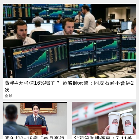
費半4天強彈16%穩了？ 策略師示警：同塊石頭不會絆2
次
全球
明年起0~18歲「每月爽領
父親節咖啡優惠！7-11美