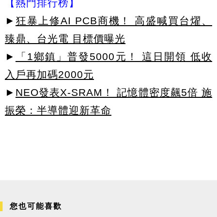
【熱門排行榜】
►
狂暴上修AI PCB商機！ 高盛喊買台燿、
臻鼎、台光電 目標價曝光
►
「1鄉鎮」普發5000元！ 這日開領 低收
入戶再加碼2000元
►
NEO發表X-SRAM！ 記憶體密度飆5倍 施
振榮：半導體迎新革命
您也可能喜歡