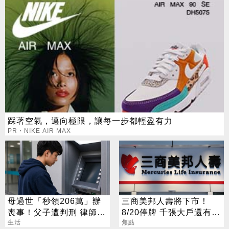
踩著空氣，邁向極限，讓每一步都輕盈有力
PR・NIKE AIR MAX
母過世「秒領206萬」辦
三商美邦人壽將下市！
喪事！父子遭判刑 律師：
8/20停牌 千張大戶還有
搶錢先下手是罪
生活
252人
焦點