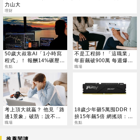
力山大
理財
50歲大叔靠AI「1小時寫
不是工程師！「這職業」
程式」！ 報酬14%碾壓標
年薪飆破900萬 每週爆肝
普 直接辭職去炒股
焦點
70小時仍搶破頭
職場
考上頂大就贏？ 他見「路
18歲少年砸5萬囤DDR！
邊1景象」破防：說不清
拚15年飆5倍 網搖頭：會
的挫敗感
職場
報廢
焦點
推薦閱讀