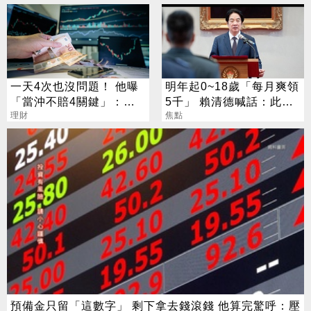
一天4次也沒問題！ 他曝
明年起0~18歲「每月爽領
「當沖不賠4關鍵」：要
5千」 賴清德喊話：此時
賺很容易
理財
不生待何時
焦點
預備金只留「這數字」 剩下拿去錢滾錢 他算完驚呼：壓