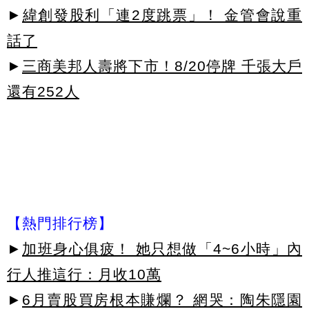
►
緯創發股利「連2度跳票」！ 金管會說重
話了
►
三商美邦人壽將下市！8/20停牌 千張大戶
還有252人
【熱門排行榜】
►
加班身心俱疲！ 她只想做「4~6小時」內
行人推這行：月收10萬
►
6月賣股買房根本賺爛？ 網哭：陶朱隱園