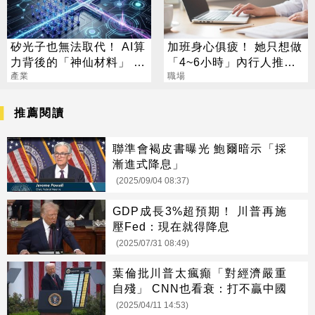
矽光子也無法取代！ AI算
加班身心俱疲！ 她只想做
力背後的「神仙材料」 這
「4~6小時」內行人推這
幾家默默爆賺
產業
行：月收10萬
職場
推薦閱讀
聯準會褐皮書曝光 鮑爾暗示「採
漸進式降息」
(2025/09/04 08:37)
GDP成長3%超預期！ 川普再施
壓Fed：現在就得降息
(2025/07/31 08:49)
葉倫批川普太瘋癲「對經濟嚴重
自殘」 CNN也看衰：打不贏中國
(2025/04/11 14:53)