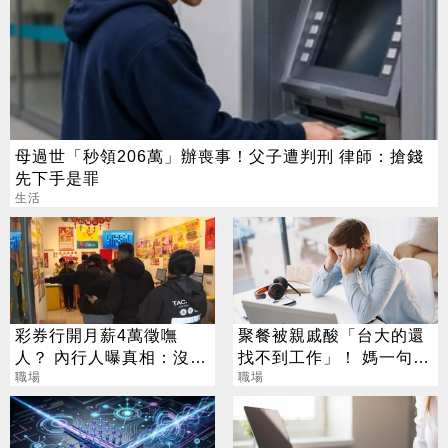
母過世「秒領206萬」辦喪事！父子遭判刑 律師：搶錢
先下手是罪
生活
彩券行開月薪4萬徵嘸
聚餐被親戚酸「台大的還
人？ 內行人曝真相：沒想
找不到工作」！ 媽一句神
像中輕鬆
職場
回戰場秒靜音
職場