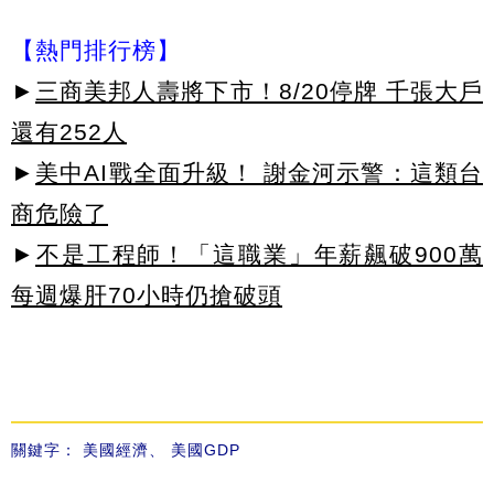
【熱門排行榜】
►
三商美邦人壽將下市！8/20停牌 千張大戶
還有252人
►
美中AI戰全面升級！ 謝金河示警：這類台
商危險了
►
不是工程師！「這職業」年薪飆破900萬
每週爆肝70小時仍搶破頭
關鍵字：
美國經濟
、
美國GDP