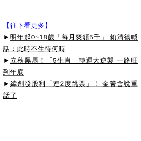
【往下看更多】
►
明年起0~18歲「每月爽領5千」 賴清德喊
話：此時不生待何時
►
立秋黑馬！「5生肖」轉運大逆襲 一路旺
到年底
►
緯創發股利「連2度跳票」！ 金管會說重
話了