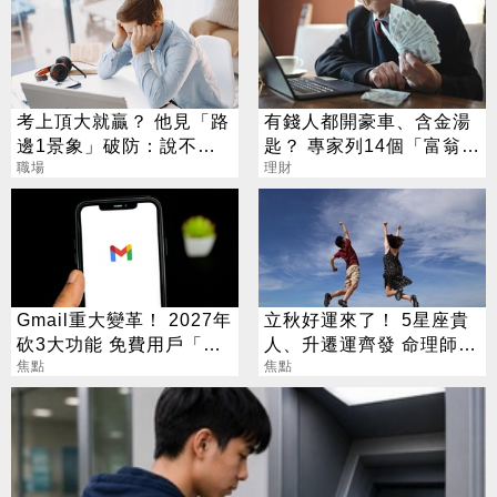
考上頂大就贏？ 他見「路
有錢人都開豪車、含金湯
邊1景象」破防：說不清
匙？ 專家列14個「富翁迷
的挫敗感
職場
思」顛覆想像
理財
Gmail重大變革！ 2027年
立秋好運來了！ 5星座貴
砍3大功能 免費用戶「這
人、升遷運齊發 命理師：
好康」不能用了
焦點
把握黃金轉運期
焦點