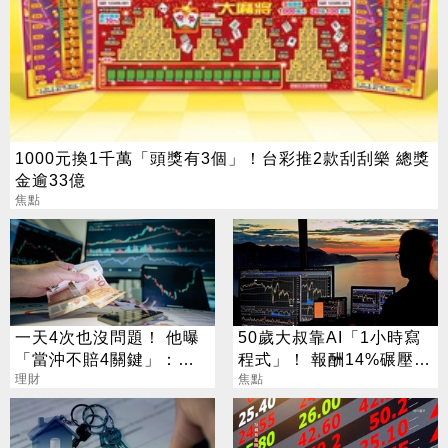
1000元換1千萬「頭獎有3個」！台彩推2款刮刮樂 總獎
金逾33億
焦點
一天4次也沒問題！ 他曝
50歲大叔靠AI「1小時寫
「當沖不賠4關鍵」：要
程式」！ 報酬14%碾壓標
賺很容易
理財
普 直接辭職去炒股
焦點