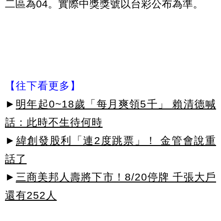
二區為04。實際中獎獎號以台彩公布為準。
【往下看更多】
►
明年起0~18歲「每月爽領5千」 賴清德喊
話：此時不生待何時
►
緯創發股利「連2度跳票」！ 金管會說重
話了
►
三商美邦人壽將下市！8/20停牌 千張大戶
還有252人