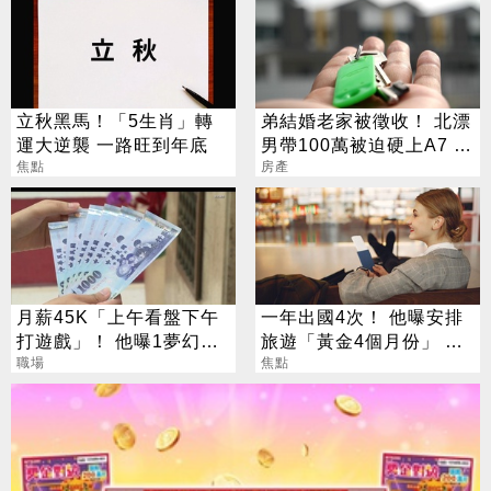
立秋黑馬！「5生肖」轉
弟結婚老家被徵收！ 北漂
運大逆襲 一路旺到年底
男帶100萬被迫硬上A7 網
焦點
見單價驚呆了
房產
月薪45K「上午看盤下午
一年出國4次！ 他曝安排
打遊戲」！ 他曝1夢幻職
旅遊「黃金4個月份」 卡
業 網嘆：比保全爽
職場
對整年活在期待中
焦點