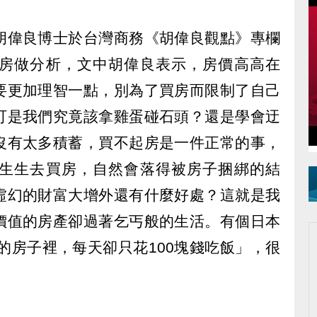
胡偉良博士於台灣商務《胡偉良觀點》專欄
房做分析，文中胡偉良表示，房價高高在
要更加理智一點，別為了買房而限制了自己
可是我們究竟該拿雞蛋碰石頭？還是學會迂
沒有太多積蓄，買不起房是一件正常的事，
生生去買房，自然會落得被房子捆綁的結
虛幻的財富大增外還有什麼好處？這就是我
價值的房產卻過著乞丐般的生活。有個日本
萬的房子裡，每天卻只花100塊錢吃飯」，很