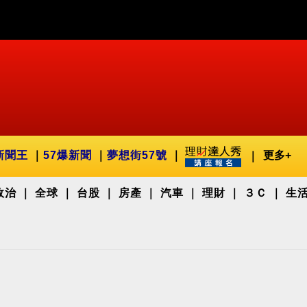
新聞王
57爆新聞
夢想街57號
更多+
政治
全球
台股
房產
汽車
理財
３Ｃ
生