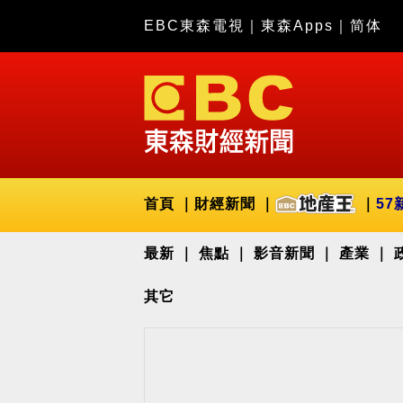
EBC東森電視
｜
東森Apps
｜
简体
首頁
財經新聞
57
最新
焦點
影音新聞
產業
其它