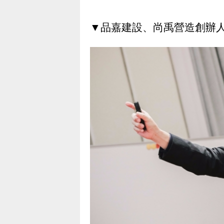
▼
品嘉建設、尚禹營造創辦