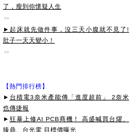
了，瘦到你懷疑人生
PR
►起床就先做件事，沒三天小腹就不見了!
肚子一天天變小！
PR
【熱門排行榜】
►
台積電3奈米產能傳「進度超前」 2奈米
也傳捷報
►
狂暴上修AI PCB商機！ 高盛喊買台燿、
臻鼎、台光電 目標價曝光