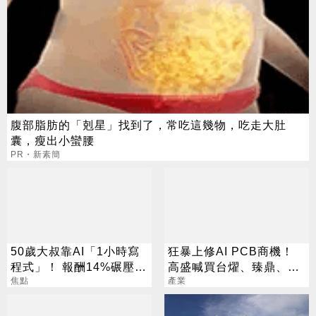
腹部脂肪的「剋星」找到了，常吃這幾物，吃走大肚
囊，瘦出小蠻腰
PR・新素簡
50歲大叔靠AI「1小時寫
狂暴上修AI PCB商機！
程式」！ 報酬14%碾壓標
高盛喊買台燿、臻鼎、台
普 直接辭職去炒股
焦點
產業
光電 目標價曝光