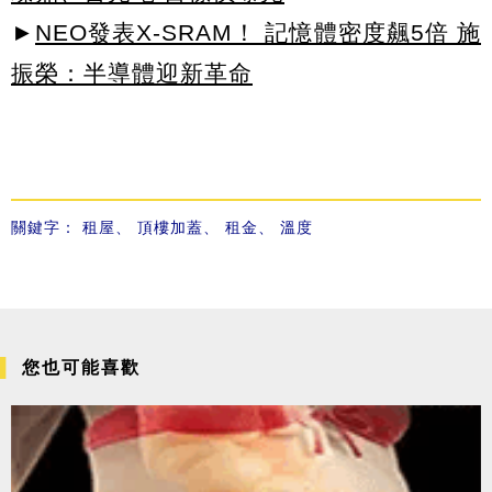
►
NEO發表X-SRAM！ 記憶體密度飆5倍 施
振榮：半導體迎新革命
關鍵字：
租屋
、
頂樓加蓋
、
租金
、
溫度
您也可能喜歡