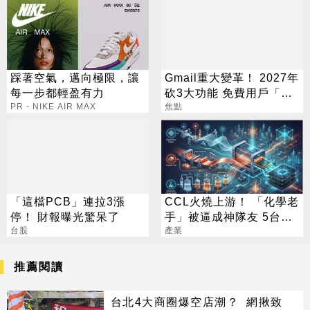
踩著空氣，邁向極限，讓
Gmail重大變革！ 2027年
每一步都輕盈有力
砍3大功能 免費用戶「這
PR・NIKE AIR MAX
好康」不能用了
焦點
「這檔PCB」連拉3漲
CCL火燒上游！ 「化學老
停！ 財報曝光驚呆了
手」被逼成神隊友 5台廠
台股
默默發財
產業
推薦閱讀
台北4大商圈爆空店潮？ 網揪致