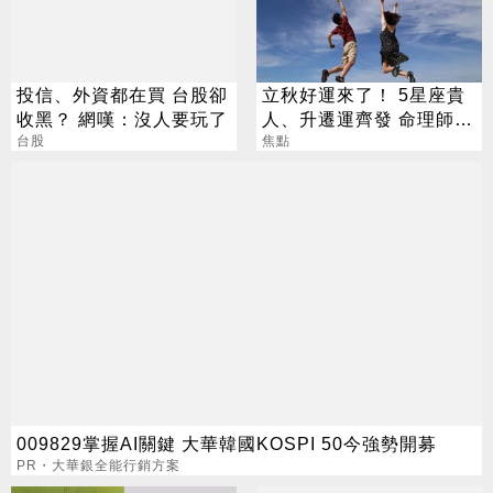
投信、外資都在買 台股卻
立秋好運來了！ 5星座貴
收黑？ 網嘆：沒人要玩了
人、升遷運齊發 命理師：
台股
把握黃金轉運期
焦點
009829掌握AI關鍵 大華韓國KOSPI 50今強勢開募
PR・大華銀全能行銷方案