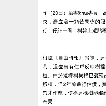
昨（20日）臉書粉絲專頁「高雄
央，矗立著一顆芒果樹的照
行，仔細一看，樹幹上還貼
根據《自由時報》報導，這
巷，過去曾有住戶反映樹擋
植。由於這棵樹樹根已蔓延
移植，但2年前進行估價，費用
昂才作罷，使得這棵樹能繼
奇景。