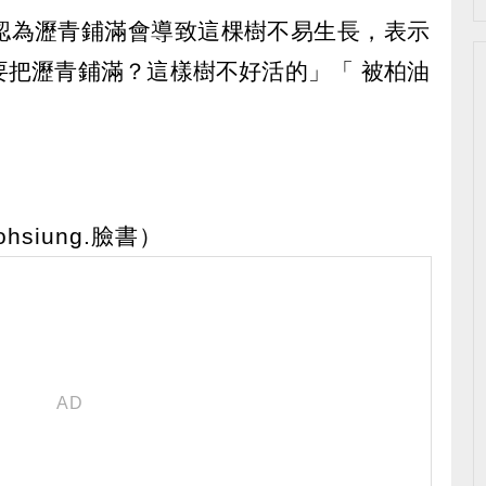
認為瀝青鋪滿會導致這棵樹不易生長，表示
要把瀝青鋪滿？這樣樹不好活的」「 被柏油
siung.臉書）