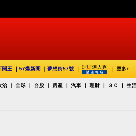
新聞王
57爆新聞
夢想街57號
更多+
政治
全球
台股
房產
汽車
理財
３Ｃ
生