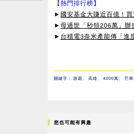
【熱門排行榜】
►
國安基金大賺近百億！買進
►
母過世「秒領206萬」
►
台積電3奈米產能傳「進
關鍵字：
路霸
、
高雄
、
4000萬
、
芒果
您也可能有興趣