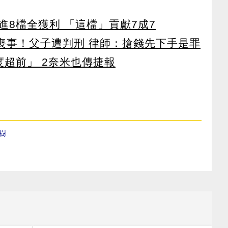
8檔全獲利 「這檔」貢獻7成7
辦喪事！父子遭判刑 律師：搶錢先下手是罪
度超前」 2奈米也傳捷報
樹