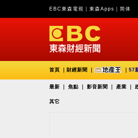
EBC東森電視
｜
東森Apps
｜
简体
首頁
財經新聞
57
最新
焦點
影音新聞
產業
其它