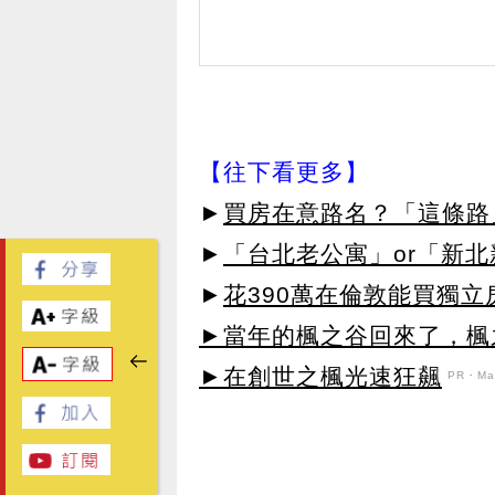
【往下看更多】
►
買房在意路名？「這條路
►
「台北老公寓」or「新
►
花390萬在倫敦能買獨立
►當年的楓之谷回來了，楓
►在創世之楓光速狂飆
PR・Map