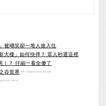
」被嘲笑卻一堆人搶入住
北新大樓」如何抉擇？ 眾人秒選這裡
房！？ 仔細一看全傻了
之谷世界
PR・Maplestory Worlds
lestory World