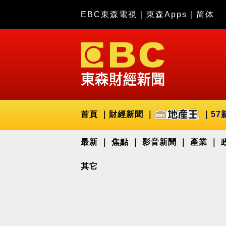
EBC東森電視
｜
東森Apps
｜
简体
首頁
財經新聞
57
最新
焦點
影音新聞
產業
其它