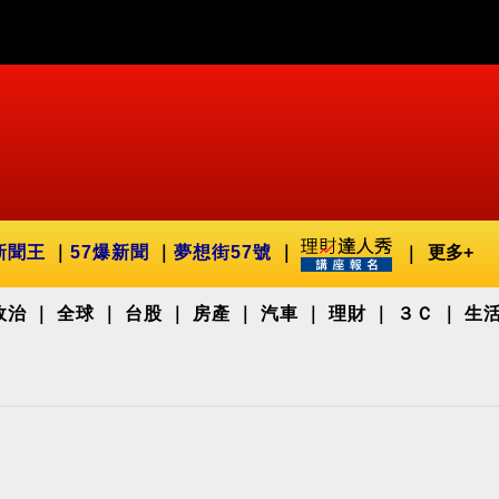
新聞王
57爆新聞
夢想街57號
更多+
政治
全球
台股
房產
汽車
理財
３Ｃ
生