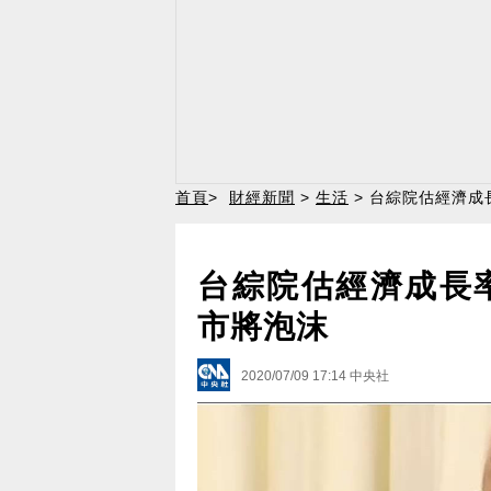
首頁
>
財經新聞
>
生活
> 台綜院估經濟成
台綜院估經濟成長率
市將泡沫
2020/07/09 17:14
中央社