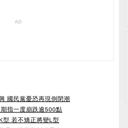
興 國民黨憂恐再現倒閉潮
期指一度崩跌逾500點
K型 若不矯正將變L型