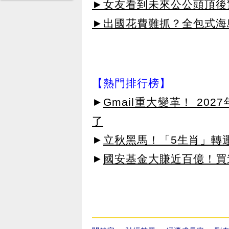
►女友看到未來公公頭頂後
►出國花費難抓？全包式海島
【熱門排行榜】
►
Gmail重大變革！ 20
了
►
立秋黑馬！「5生肖」轉
►
國安基金大賺近百億！買進