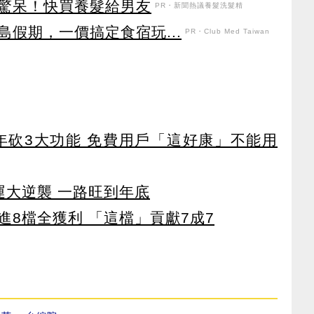
驚呆！快買養髮給男友
PR・新聞熱議養髮洗髮精
假期，一價搞定食宿玩...
PR・Club Med Taiwan
27年砍3大功能 免費用戶「這好康」不能用
運大逆襲 一路旺到年底
8檔全獲利 「這檔」貢獻7成7