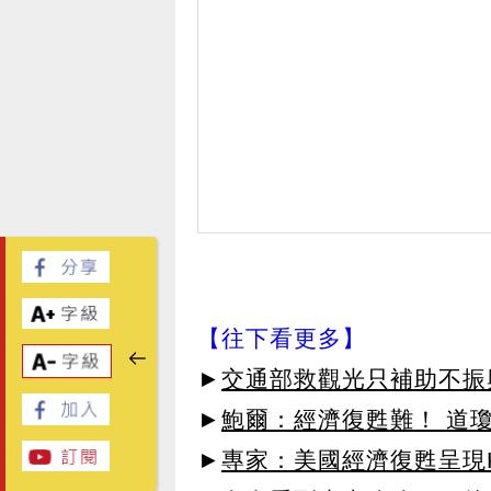
【往下看更多】
►
交通部救觀光只補助不振
►
鮑爾：經濟復甦難！ 道瓊
►
專家：美國經濟復甦呈現