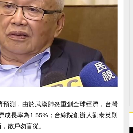
濟預測，由於武漢肺炎重創全球經濟，台灣
濟成長率為1.55%；台綜院創辦人劉泰英則
面，散戶勿盲從。