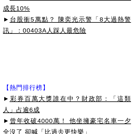
成長10%
►
台股衝5萬點？ 陳奕光示警「8大過熱警
訊」：00403A人踩人最危險
【熱門排行榜】
►
彩券百萬大獎誰在中？財政部：「這類
人」占逾6成
►
曾年收破4000萬！ 他坐擁豪宅名車一夕
全沒了 卻喊「比過去更快樂」