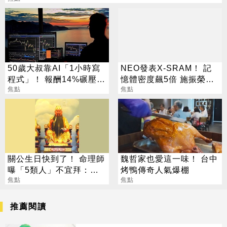
50歲大叔靠AI「1小時寫
NEO發表X-SRAM！ 記
程式」！ 報酬14%碾壓標
憶體密度飆5倍 施振榮：
普 直接辭職去炒股
焦點
半導體迎新革命
焦點
關公生日快到了！ 命理師
魏哲家也愛這一味！ 台中
曝「5類人」不宜拜：求
烤鴨傳奇人氣爆棚
偏財、做這些事反招禍
焦點
焦點
推薦閱讀