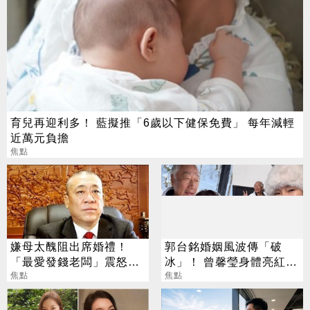
育兒再迎利多！ 藍擬推「6歲以下健保免費」 每年減輕
近萬元負擔
焦點
嫌母太醜阻出席婚禮！
郭台銘婚姻風波傳「破
「最愛發錢老闆」震怒開
冰」！ 曾馨瑩身體亮紅燈
除：我看不起你
焦點
18年婚姻驚傳出現轉機
焦點