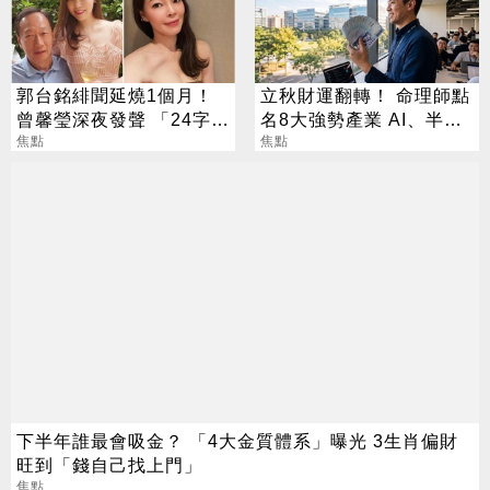
郭台銘緋聞延燒1個月！
立秋財運翻轉！ 命理師點
曾馨瑩深夜發聲 「24字」
名8大強勢產業 AI、半導
吐盡最心繫的事
焦點
體成最強黑馬
焦點
下半年誰最會吸金？ 「4大金質體系」曝光 3生肖偏財
旺到「錢自己找上門」
焦點