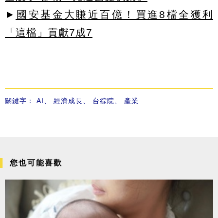
►
國安基金大賺近百億！買進8檔全獲利
「這檔」貢獻7成7
關鍵字：
AI
、
經濟成長
、
台綜院
、
產業
您也可能喜歡