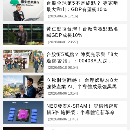
台股全球第5不是終點？ 專家曝
最大靠山：GDP有望衝10％
(2026/06/16 17:16)
黃仁勳拉台灣！台廠背板點點名
喊GDP成長10%
(2026/06/01 23:27)
台股衝5萬點？ 陳奕光示警「8大
過熱警訊」：00403A人踩人最
危險
(2026/05/18 08:54)
立秋財運翻轉！ 命理師點名8大
強勢產業 AI、半導體成最強黑馬
(2026/08/06 13:54)
NEO發表X-SRAM！ 記憶體密度
飆5倍 施振榮：半導體迎新革命
(2026/08/06 11:46)