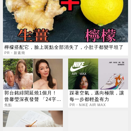
檸檬搭配它，臉上斑點全部消失了，小肚子都變平坦了
PR・新素簡
郭台銘緋聞延燒1個月！
踩著空氣，邁向極限，讓
曾馨瑩深夜發聲 「24字」
每一步都輕盈有力
吐盡最心繫的事
焦點
PR・NIKE AIR MAX