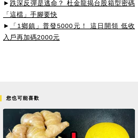
►
跌深反彈是逃命？ 杜金龍揭台股箱型密碼
「這檔」手腳要快
►
「1鄉鎮」普發5000元！ 這日開領 低收
入戶再加碼2000元
您也可能喜歡