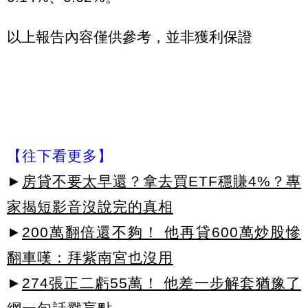
以上報告內容僅供參考，並非獲利保證
【往下看更多】
►
房貸不要太早還？拿去買ETF穩賺4%？專
家揭短影音沒說完的真相
►
200萬翻倍還不夠！ 他再貸600萬炒股慘
翻車嘆：拜紫南宮也沒用
►
274張正二虧55萬！ 他差一步解套猶豫了