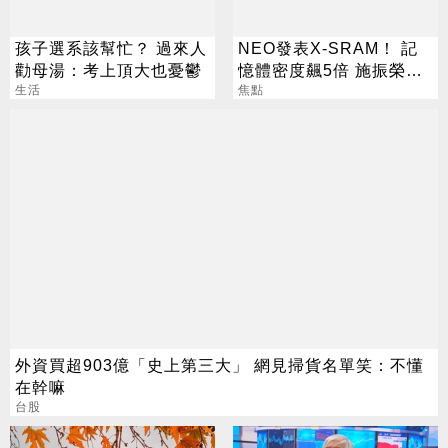
孩子選系該幫忙？ 過來人
NEO發表X-SRAM！ 記
勸母湯：考上頂大也憂鬱
憶體密度飆5倍 施振榮：
生活
半導體迎新革命
焦點
外資買超903億「史上第三大」 網見掃貨名單笑：不懂
在幹嘛
台股