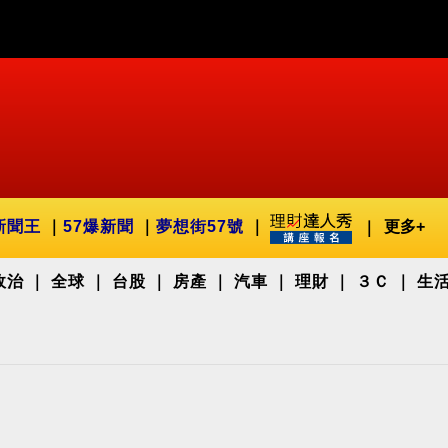
新聞王
57爆新聞
夢想街57號
更多+
政治
全球
台股
房產
汽車
理財
３Ｃ
生