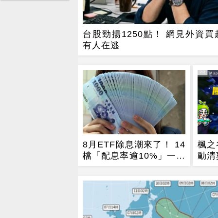
台股勁揚1250點！ 網見外資買
有人在逃
PR
PR・Mapl
8月ETF除息潮來了！ 14
楓之
檔「配息率逾10%」一次
動清
看