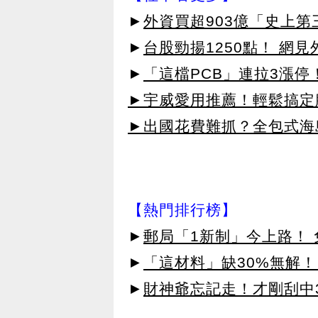
►
外資買超903億「史上
►
台股勁揚1250點！ 網
►
「這檔PCB」連拉3漲停
►宇威愛用推薦！輕鬆搞定臉
►出國花費難抓？全包式海島
【熱門排行榜】
►
郵局「1新制」今上路！
►
「這材料」缺30%無解！
►
財神爺忘記走！才剛刮中3