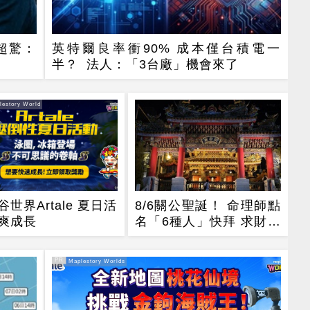
超驚：
英特爾良率衝90% 成本僅台積電一
半？ 法人：「3台廠」機會來了
estory World
谷世界Artale 夏日活
8/6關公聖誕！ 命理師點
爽成長
名「6種人」快拜 求財求
職保平安
PR
PR・Maplestory Worlds