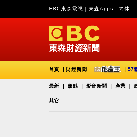
EBC東森電視
｜
東森Apps
｜
简体
首頁
財經新聞
57
最新
焦點
影音新聞
產業
其它