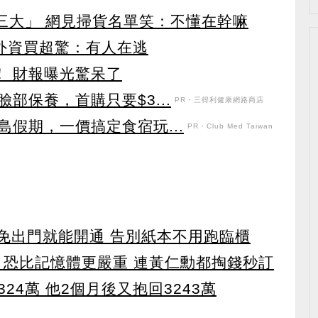
第三大」 網見掃貨名單笑：不懂在幹嘛
見外資買超驚：有人在逃
！ 財報曝光驚呆了
部保養，首購只要$3...
PR・三得利健康網路商店
假期，一價搞定食宿玩...
PR・Club Med Taiwan
 免出門就能開通 告別紙本不用跑臨櫃
 恐比記憶體更嚴重 連黃仁勳都掏錢秒訂
24萬 他2個月後又抱回3243萬