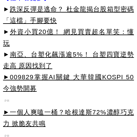
►
跌深反彈是逃命？ 杜金龍揭台股箱型密碼
「這檔」手腳要快
►
外資小買20億！ 網見買賣超名單笑：懂
玩
►
南亞、台塑化飆漲逾5%！ 台塑四寶逆勢
走高 原因找到了
►009829掌握AI關鍵 大華韓國KOSPI 50
今強勢開募
PR
►一個人爽嗑一桶？哈根達斯72%濃醇巧克
力 掀脆友共鳴
PR