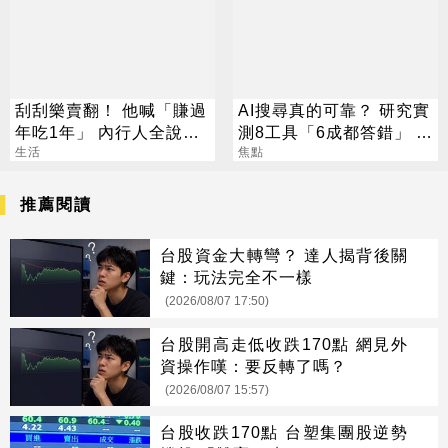
刮刮樂賣翻！ 他喊「賺過
AI搜尋真的可靠？ 研究實
年吃1年」 內行人全說
測8工具「6成都答錯」 這
了：生存不易
生活
款最糟錯9成
焦點
推薦閱讀
台股資金大轉彎？ 達人揭背後關
鍵：玩法完全不一樣
(2026/08/07 17:50)
台股開高走低收跌170點 網見外
資操作嘆：要反轉了嗎？
(2026/08/07 15:57)
台股收跌170點 台塑集團股逆勢