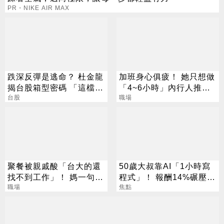
PR・NIKE AIR MAX
跌深反彈是逃命？ 杜金龍
加班身心俱疲！ 她只想做
揭台股箱型密碼 「這檔」
「4~6小時」內行人推這
手腳要快
台股
行：月收10萬
職場
聚餐被親戚酸「台大的還
50歲大叔靠AI「1小時寫
找不到工作」！ 媽一句神
程式」！ 報酬14%碾壓標
回戰場秒靜音
職場
普 直接辭職去炒股
焦點