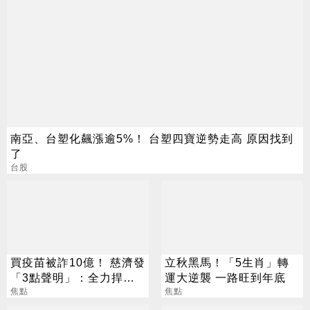
南亞、台塑化飆漲逾5%！ 台塑四寶逆勢走高 原因找到
了
台股
買疫苗被詐10億！ 慈濟發
立秋黑馬！「5生肖」轉
「3點聲明」：全力捍衛
運大逆襲 一路旺到年底
捐款人權益
焦點
焦點