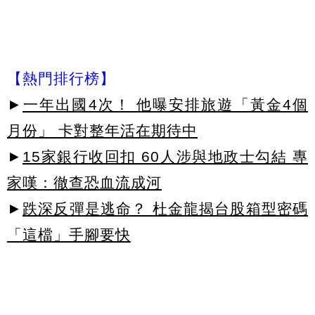
【熱門排行榜】
►
一年出國4次！ 他曝安排旅遊「黃金4個
月份」 卡對整年活在期待中
►
15家銀行收回扣 60人涉與地政士勾結 專
家嘆：徹查恐血流成河
►
跌深反彈是逃命？ 杜金龍揭台股箱型密碼
「這檔」手腳要快