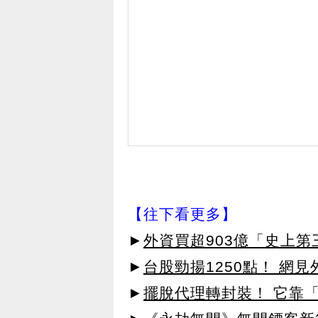
【往下看更多】
►
外資買超903億「史上
►
台股勁揚1250點！ 網
►
擺脫代理轉封裝！ 它靠「