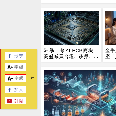
狂暴上修AI PCB商機！
金牛
高盛喊買台燿、臻鼎、台
座「
光電 目標價曝光
旺運