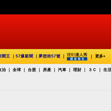
新聞王
57爆新聞
夢想街57號
更多+
政治
全球
台股
房產
汽車
理財
３Ｃ
生