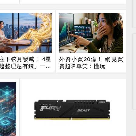
座下弦月發威！ 4星
外資小買20億！ 網見買
越整理越有錢」一路
賣超名單笑：懂玩
到10月