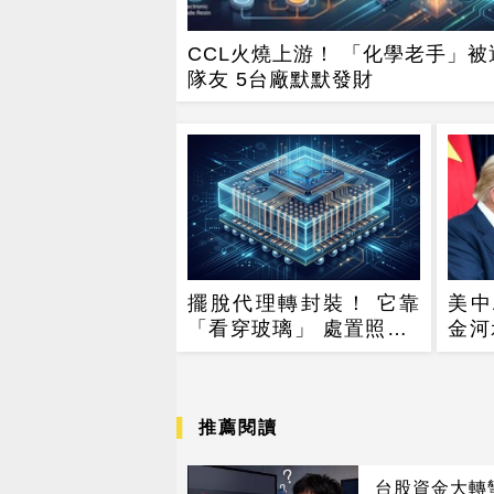
CCL火燒上游！ 「化學老手」被
隊友 5台廠默默發財
擺脫代理轉封裝！ 它靠
美中
「看穿玻璃」 處置照飆2
金河
漲停
了
推薦閱讀
台股資金大轉