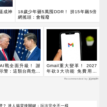
逼成神
18歲少年砸5萬囤DDR！ 拚15年飆5倍
網搖頭：會報廢
AI戰全面升級！ 謝
Gmail重大變革！ 2027
示警：這類台商危險
年砍3大功能 免費用戶
「這好康」不能用了
Recommended by
彎？ 達人揭背後關鍵：玩法完全不一樣