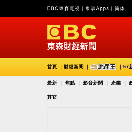
EBC東森電視
｜
東森Apps
｜
简体
首頁
財經新聞
57
最新
焦點
影音新聞
產業
其它