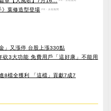
章【大風歌】7月16...
PR・永劫無間
手》葉修造型登場
PR・永劫無間
」又漲停 台股上漲330點
27年砍3大功能 免費用戶「這好康」不能用
8檔全獲利 「這檔」貢獻7成7