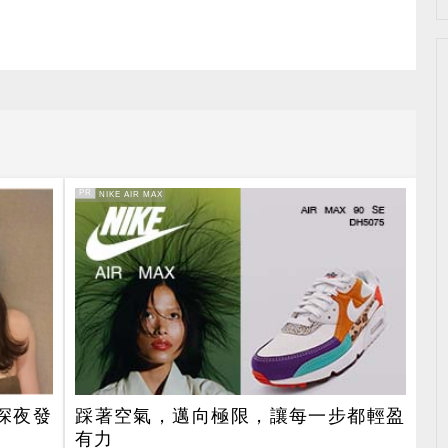
PR
PR・NIKE AIR MAX
深夜發
踩著空氣，邁向極限，讓每一步都輕盈
有力