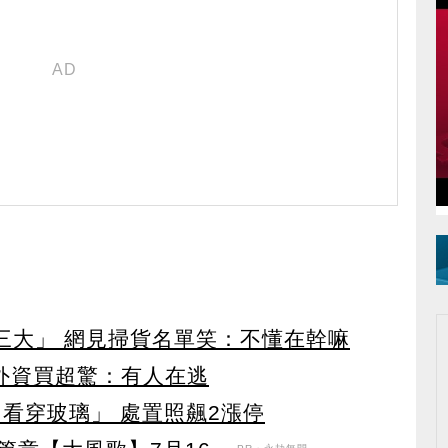
第三大」 網見掃貨名單笑：不懂在幹嘛
見外資買超驚：有人在逃
看穿玻璃」 處置照飆2漲停