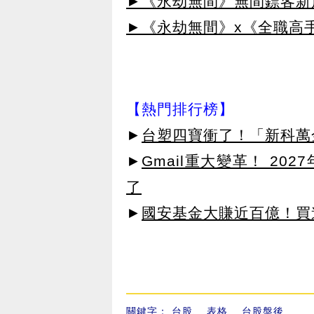
►《永劫無間》無間鏢客新篇
►《永劫無間》x《全職高
【熱門排行榜】
►
台塑四寶衝了！「新科萬金
►
Gmail重大變革！ 20
了
►
國安基金大賺近百億！買進
關鍵字：
台股
、
表格
、
台股盤後